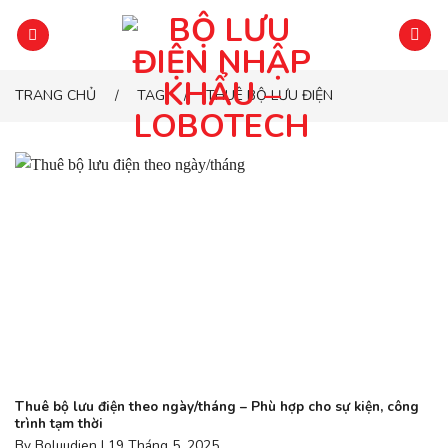
Chuyển
đến
phần
nội
TRANG CHỦ
TAG
THUÊ BỘ LƯU ĐIỆN
/
/
dung
Thuê bộ lưu điện theo ngày/tháng – Phù hợp cho sự kiện, công
trình tạm thời
By Boluudien | 19 Tháng 5, 2025