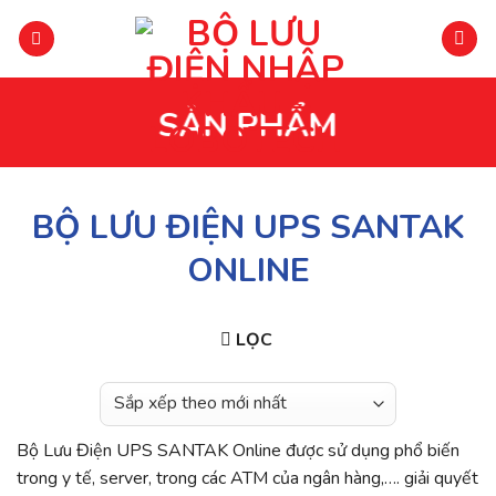
Chuyển
đến
phần
nội
SẢN PHẨM
dung
BỘ LƯU ĐIỆN UPS SANTAK
ONLINE
LỌC
Bộ Lưu Điện UPS SANTAK Online được sử dụng phổ biến
trong y tế, server, trong các ATM của ngân hàng,…. giải quyết