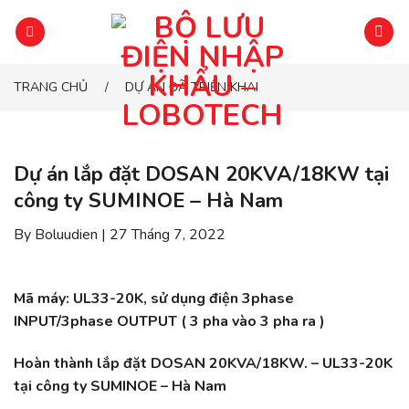
Chuyển
đến
phần
nội
TRANG CHỦ
DỰ ÁN ĐÃ TRIỂN KHAI
/
dung
Dự án lắp đặt DOSAN 20KVA/18KW tại
công ty SUMINOE – Hà Nam
By Boluudien | 27 Tháng 7, 2022
Mã máy: UL33-20K, sử dụng điện 3phase
INPUT/3phase OUTPUT ( 3 pha vào 3 pha ra )
Hoàn thành lắp đặt DOSAN 20KVA/18KW. – UL33-20K
tại công ty SUMINOE – Hà Nam