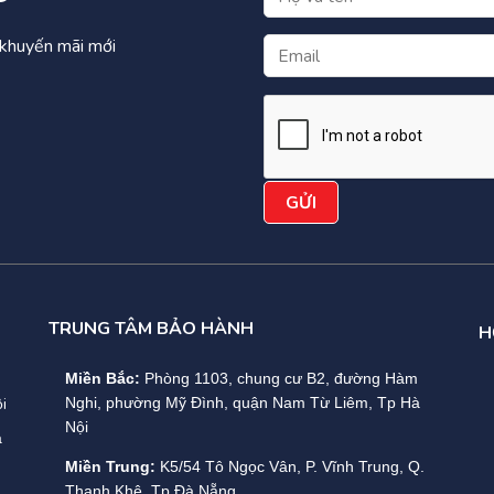
à khuyến mãi mới
TRUNG TÂM BẢO HÀNH
H
Miền Bắc:
Phòng 1103, chung cư B2, đường Hàm
i
Nghi, phường Mỹ Đình, quận Nam Từ Liêm, Tp Hà
Nội
a
Miền Trung:
K5/54 Tô Ngọc Vân, P. Vĩnh Trung, Q.
Thanh Khê, Tp Đà Nẵng