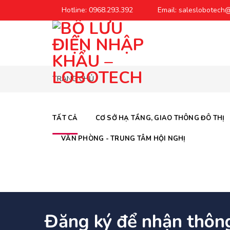
Chuyển
Hotline: 0968.293.392
Email: saleslobotech
đến
phần
nội
dung
TRANG CHỦ
TẤT CẢ
CƠ SỞ HẠ TẦNG, GIAO THÔNG ĐÔ THỊ
VĂN PHÒNG - TRUNG TÂM HỘI NGHỊ
Đăng ký để nhận thôn