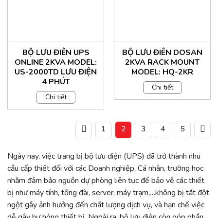
BỘ LƯU ĐIÊN UPS
BỘ LƯU ĐIÊN DOSAN
ONLINE 2KVA MODEL:
2KVA RACK MOUNT
US-2000TD LƯU ĐIỆN
MODEL: HQ-2KR
4 PHÚT
Chi tiết
Chi tiết
1
2
3
4
5
Ngày nay, việc trang bị bộ lưu điện (UPS) đã trở thành nhu
cầu cấp thiết đối với các Doanh nghiệp, Cá nhân, trường học
nhằm đảm bảo nguồn dự phòng liên tục để bảo vệ các thiết
bị như máy tính, tổng đài, server, máy trạm,…không bị tắt đột
ngột gây ảnh hưởng đến chất lượng dịch vụ, và hạn chế việc
dễ gây hư hỏng thiết bị. Ngoài ra, bộ lưu điện còn góp phần