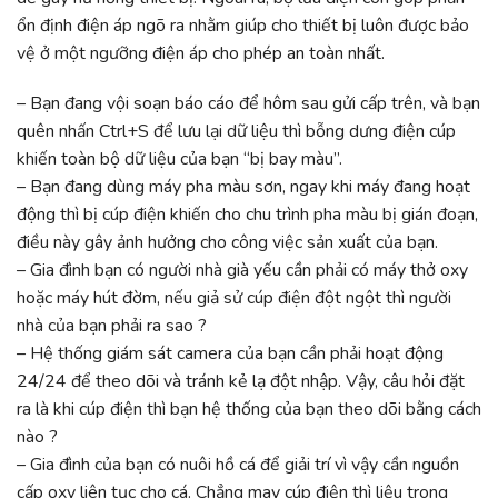
ổn định điện áp ngõ ra nhằm giúp cho thiết bị luôn được bảo
vệ ở một ngưỡng điện áp cho phép an toàn nhất.
– Bạn đang vội soạn báo cáo để hôm sau gửi cấp trên, và bạn
quên nhấn Ctrl+S để lưu lại dữ liệu thì bỗng dưng điện cúp
khiến toàn bộ dữ liệu của bạn “bị bay màu”.
– Bạn đang dùng máy pha màu sơn, ngay khi máy đang hoạt
động thì bị cúp điện khiến cho chu trình pha màu bị gián đoạn,
điều này gây ảnh hưởng cho công việc sản xuất của bạn.
– Gia đình bạn có người nhà già yếu cần phải có máy thở oxy
hoặc máy hút đờm, nếu giả sử cúp điện đột ngột thì người
nhà của bạn phải ra sao ?
– Hệ thống giám sát camera của bạn cần phải hoạt động
24/24 để theo dõi và tránh kẻ lạ đột nhập. Vậy, câu hỏi đặt
ra là khi cúp điện thì bạn hệ thống của bạn theo dõi bằng cách
nào ?
– Gia đình của bạn có nuôi hồ cá để giải trí vì vậy cần nguồn
cấp oxy liên tục cho cá. Chẳng may cúp điện thì liệu trong