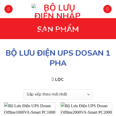
Chuyển
đến
phần
nội
SẢN PHẨM
dung
BỘ LƯU ĐIỆN UPS DOSAN 1
PHA
LỌC