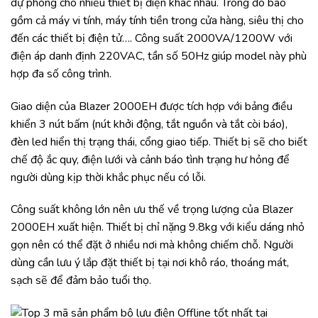
dự phòng cho nhiều thiết bị điện khác nhau. Trong đó bao
gồm cả máy vi tính, máy tính tiền trong cửa hàng, siêu thị cho
đến các thiết bị điện tử…. Công suất 2000VA/1200W với
điện áp danh định 220VAC, tần số 50Hz giúp model này phù
hợp đa số công trình.
Giao diện của Blazer 2000EH được tích hợp với bảng điều
khiển 3 nút bấm (nút khởi động, tắt nguồn và tắt còi báo),
đèn led hiển thị trạng thái, cổng giao tiếp. Thiết bị sẽ cho biết
chế độ ắc quy, điện lưới và cảnh báo tình trạng hư hỏng để
người dùng kịp thời khắc phục nếu có lỗi.
Công suất không lớn nên ưu thế về trọng lượng của Blazer
2000EH xuất hiện. Thiết bị chỉ nặng 9.8kg với kiểu dáng nhỏ
gọn nên có thể đặt ở nhiều nơi mà không chiếm chỗ. Người
dùng cần lưu ý lắp đặt thiết bị tại nơi khô ráo, thoáng mát,
sạch sẽ để đảm bảo tuổi thọ.