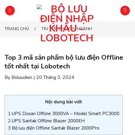
Chuyển
đến
phần
nội
TRANG CHỦ
TIN TỨC CHUYÊN NGÀNH
/
dung
Top 3 mã sản phẩm bộ lưu điện Offline
tốt nhất tại Lobotech
By Boluudien | 20 Tháng 3, 2024
Nội dung bài viết
1
UPS Dosan Offline 3000VA – Model Smart PC3000
2
UPS Santak Offline Blazer 2000EH
3
Bộ lưu điện Offline Santak Blazer 2000Pro