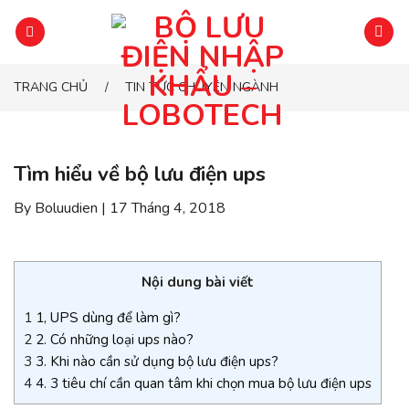
Chuyển
đến
phần
nội
TRANG CHỦ
TIN TỨC CHUYÊN NGÀNH
/
dung
Tìm hiểu về bộ lưu điện ups
By Boluudien | 17 Tháng 4, 2018
Nội dung bài viết
1
1, UPS dùng để làm gì?
2
2. Có những loại ups nào?
3
3. Khi nào cần sử dụng bộ lưu điện ups?
4
4. 3 tiêu chí cần quan tâm khi chọn mua bộ lưu điện ups