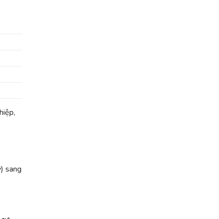
hiệp,
y) sang