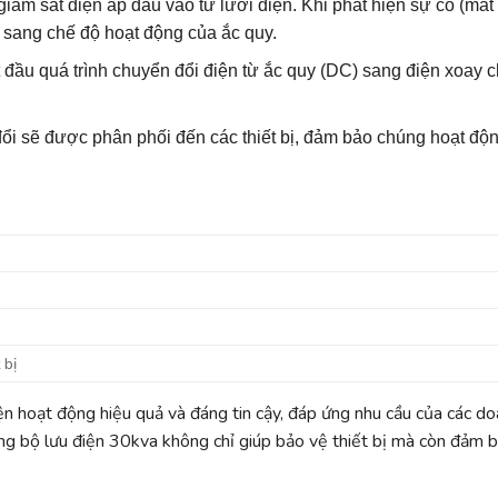
 giám sát điện áp đầu vào từ lưới điện. Khi phát hiện sự cố (mất
i sang chế độ hoạt động của ắc quy.
t đầu quá trình chuyển đổi điện từ ắc quy (DC) sang điện xoay c
ổi sẽ được phân phối đến các thiết bị, đảm bảo chúng hoạt độn
 bị
ện hoạt động hiệu quả và đáng tin cậy, đáp ứng nhu cầu của các d
ng bộ lưu điện 30kva không chỉ giúp bảo vệ thiết bị mà còn đảm 