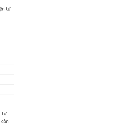
iện tử
ị tự
à còn