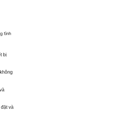
g tình
t bị
 không
 và
 đặt và