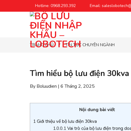
Chuyển
Hotline: 0968.293.392
Email: saleslobotech
đến
phần
nội
dung
TRANG CHỦ
TIN TỨC CHUYÊN NGÀNH
/
Tìm hiểu bộ lưu điện 30kv
By Boluudien | 6 Tháng 2, 2025
Nội dung bài viết
1
Giới thiệu về bộ lưu điện 30kva
1.0.0.1
Vai trò của bộ lưu điện trong do