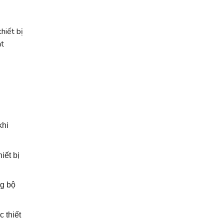
hiết bị
ạt
khi
iết bị
ng bộ
 thiết