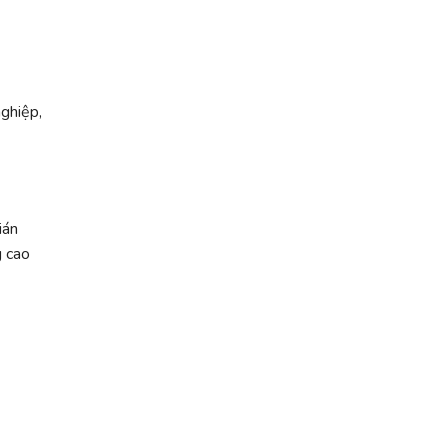
nghiệp,
ián
g cao