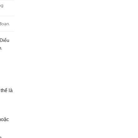
ng
đoạn.
 Điều
n.
thể là
hoặc
n