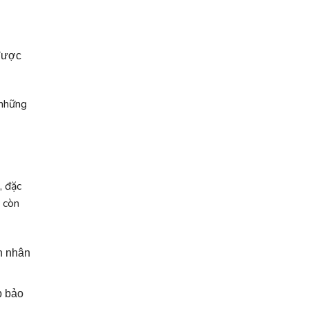
 được
 những
, đặc
à còn
n nhân
p bảo