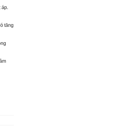
 áp.
đó tăng
ỏng
iảm