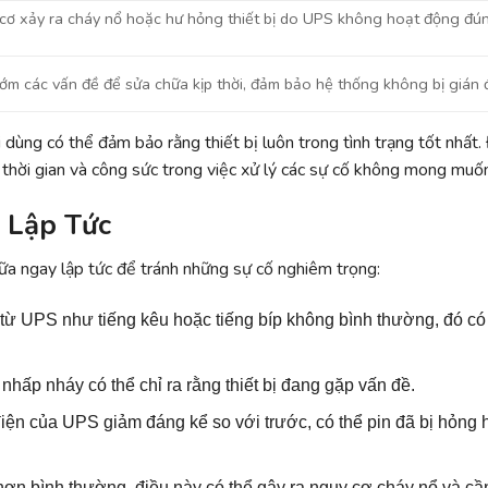
cơ xảy ra cháy nổ hoặc hư hỏng thiết bị do UPS không hoạt động đú
sớm các vấn đề để sửa chữa kịp thời, đảm bảo hệ thống không bị gián 
 dùng có thể đảm bảo rằng thiết bị luôn trong tình trạng tốt nhất.
 thời gian và công sức trong việc xử lý các sự cố không mong muố
 Lập Tức
a ngay lập tức để tránh những sự cố nghiêm trọng:
từ UPS như tiếng kêu hoặc tiếng bíp không bình thường, đó có 
nhấp nháy có thể chỉ ra rằng thiết bị đang gặp vấn đề.
điện của UPS giảm đáng kể so với trước, có thể pin đã bị hỏng 
hơn bình thường, điều này có thể gây ra nguy cơ cháy nổ và cầ