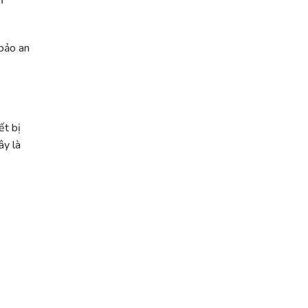
 bảo an
ết bị
ây là