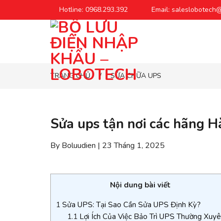
Chuyển
Hotline: 0968.293.392
Email: saleslobotech
đến
phần
nội
dung
TRANG CHỦ
SỬA CHỮA UPS
/
Sửa ups tận nơi các hãng H
By Boluudien | 23 Tháng 1, 2025
Nội dung bài viết
1
Sửa UPS: Tại Sao Cần Sửa UPS Định Kỳ?
1.1
Lợi Ích Của Việc Bảo Trì UPS Thường Xuy