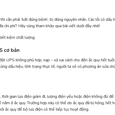
thì cần phải ‘bắt đúng bệnh’, trị đúng nguyên nhân. Các lỗi có dấu 
đa chi phí? Hãy cùng tham khảo qua bài viết dưới đây nhé!
S cơ bản
ặt UPS không phù hợp, nạp – xả sai cách cho đến ắc quy hết tuổi
từng dấu hiệu, tính trạng thực tế, người ta sẽ có phương án sửa ch
, thời gian lưu điện giảm đi, lượng điện yếu hoặc điện không đủ để
 nằm ở ắc quy. Trường hợp này có thể do ắc quy đã bị hỏng, hết h
ới ắc quy để bộ lưu điện có thể tiếp tục hoạt động.