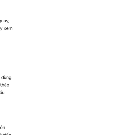
quay,
quy xem
i dùng
 tháo
ấu
uồn