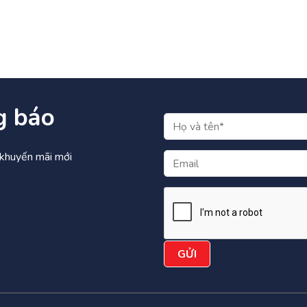
g báo
à khuyến mãi mới