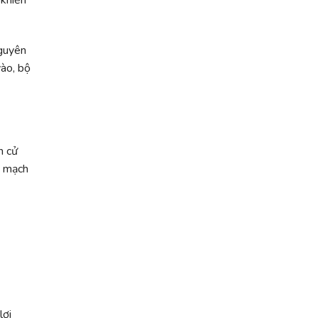
 khiến
Nguyên
vào, bộ
n cử
g mạch
lợi