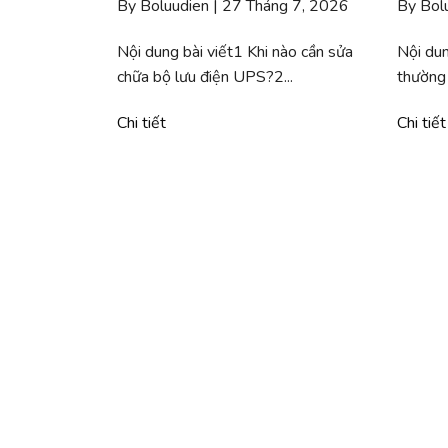
By Boluudien | 27 Tháng 7, 2026
By Bol
Nội dung bài viết1 Khi nào cần sửa
Nội dun
chữa bộ lưu điện UPS?2...
thường 
Chi tiết
Chi tiết