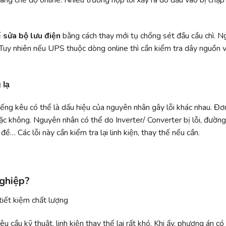
 sang chế độ online. Nhiều trường hợp lỗi xảy ra do đầu vào bị chập
ể
sửa bộ lưu điện
bằng cách thay mới tụ chống sét đầu cầu chì. 
. Tuy nhiên nếu UPS thuộc dòng online thì cần kiểm tra dây nguồn 
 lạ
tiếng kêu có thể là dấu hiệu của nguyên nhân gây lỗi khác nhau. Đơ
hoặc không. Nguyên nhân có thể do Inverter/ Converter bị lỗi, đườn
ề… Các lỗi này cần kiểm tra lại linh kiện, thay thế nếu cần.
ghiệp?
êu cầu kỹ thuật, linh kiện thay thế lại rất khó. Khi ấy, phương án có 