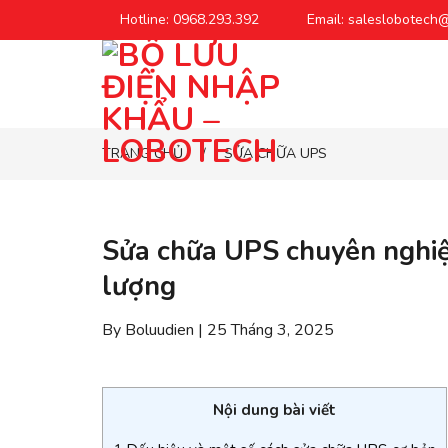
Chuyển
Hotline: 0968.293.392
Email: saleslobotech
đến
phần
nội
dung
TRANG CHỦ
SỬA CHỮA UPS
/
Sửa chữa UPS chuyên nghiệp
lượng
By Boluudien | 25 Tháng 3, 2025
Nội dung bài viết