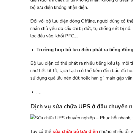
điện lưới thì thiết bị lại không nhận, không chuyển
bộ lưu điện không nhận điện.
Đối với bộ lưu điện dòng Offline, người dùng có th
nhân chủ yếu do cầu chì bị đứt, tụ chống sét bị nổ
lọc đầu vào, khối PFC….
Trường hợp bộ lưu điện phát ra tiếng động
Bộ lưu điện có thể phát ra nhiều tiếng kêu lạ, mỗi 
như tiết tít tít, tạch tạch có thể kèm đèn báo đỏ 
sử dụng quá lâu nên đứt hoặc han gỉ, main gặp vấn đ
….
Dịch vụ sửa chữa UPS ở đâu chuyên n
Tuy có thể
sửa chữa bộ lưu điện
nhưng nhiều lỗi y