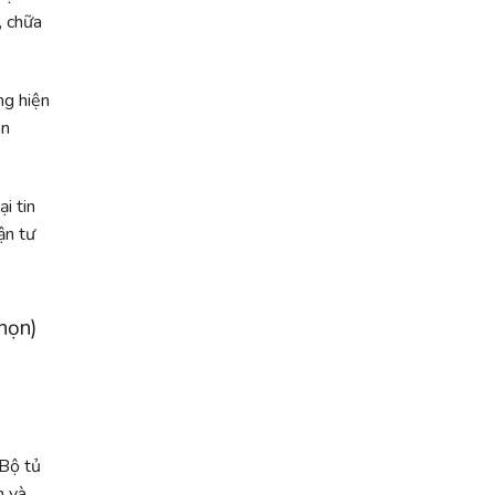
, chữa
ng hiện
ên
i tin
ận tư
chọn)
 Bộ tủ
h và