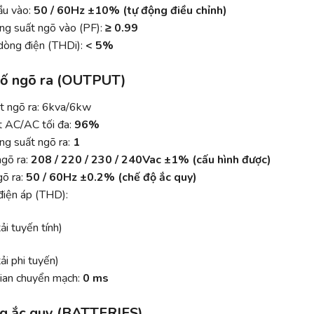
ầu vào:
50 / 60Hz ±10% (tự động điều chỉnh)
ng suất ngõ vào (PF):
≥ 0.99
dòng điện (THDi):
< 5%
ố ngõ ra (OUTPUT)
t ngõ ra: 6kva/6kw
t AC/AC tối đa:
96%
ng suất ngõ ra:
1
ngõ ra:
208 / 220 / 230 / 240Vac ±1% (cấu hình được)
gõ ra:
50 / 60Hz ±0.2% (chế độ ắc quy)
điện áp (THD):
ải tuyến tính)
ải phi tuyến)
gian chuyển mạch:
0 ms
g ắc quy (BATTERIES)