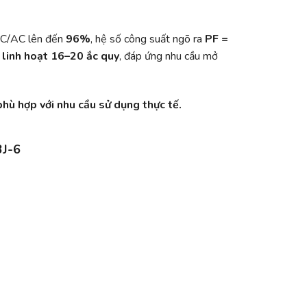
 AC/AC lên đến
96%
, hệ số công suất ngõ ra
PF =
n linh hoạt 16–20 ắc quy
, đáp ứng nhu cầu mở
hù hợp với nhu cầu sử dụng thực tế.
3J-6