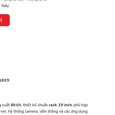
:
Italy
HỆ
-16X9
g suất
6kVA
, thiết kế chuẩn
rack 19 inch
, phù hợp
rver, hệ thống camera, viễn thông và các ứng dụng