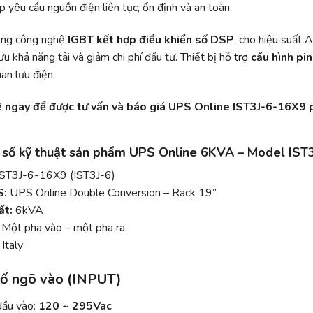
 yêu cầu nguồn điện liên tục, ổn định và an toàn.
ng công nghệ
IGBT kết hợp điều khiển số DSP
, cho hiệu suất
 ưu khả năng tải và giảm chi phí đầu tư. Thiết bị hỗ trợ
cấu hình pi
ian lưu điện.
ệ ngay để được tư vấn và báo giá UPS Online IST3J-6-16X9 p
g số kỹ thuật sản phẩm UPS Online 6KVA – Model IST
ST3J-6-16X9 (IST3J-6)
S:
UPS Online Double Conversion – Rack 19”
ất:
6kVA
Một pha vào – một pha ra
:
Italy
ố ngõ vào (INPUT)
đầu vào:
120 ~ 295Vac