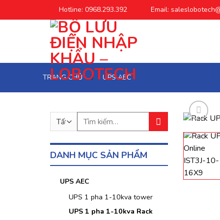
Chuyển
Hotline: 0968.293.392
Email: saleslobotech
đến
phần
nội
dung
TRANG CHỦ
UPS AEC
/
Tìm
kiếm:
DANH MỤC SẢN PHẨM
UPS AEC
UPS 1 pha 1-10kva tower
UPS 1 pha 1-10kva Rack