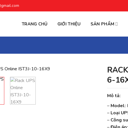
@gmail.com
TRANG CHỦ
GIỚI THIỆU
SẢN PHẨM
RACK
6-16
Mô tả:
–
Model:
I
–
Loại UP
–
Công su
–
Điện áp: