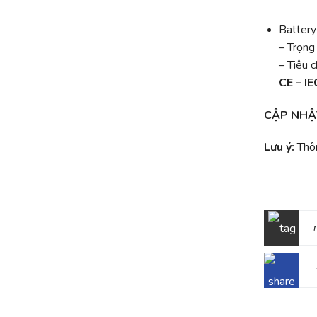
Battery
– Trọng
– Tiêu 
CE – I
CẬP NHẬ
Lưu ý:
Thôn