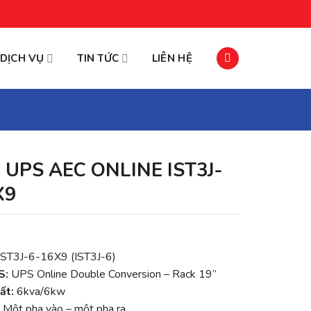
DỊCH VỤ
TIN TỨC
LIÊN HỆ
 UPS AEC ONLINE IST3J-
X9
ST3J-6-16X9 (IST3J-6)
S:
UPS Online Double Conversion – Rack 19”
ất:
6kva/6kw
Một pha vào – một pha ra