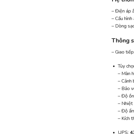
– Điện áp 
– Cấu hình
– Dòng sạc
Thông s
– Giao tiếp
Tùy chọ
– Màn hì
– Cảnh b
– Bảo vệ
– Độ ồn
– Nhiệt
– Độ ẩ
– Kích 
UPS:
4