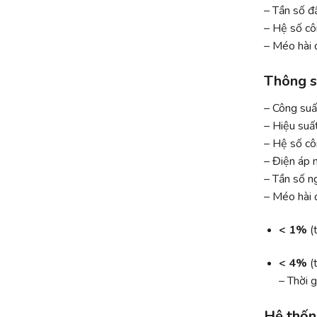
– Tần số đ
– Hệ số cô
– Méo hài 
Thông s
– Công suấ
– Hiệu suấ
– Hệ số cô
– Điện áp 
– Tần số n
– Méo hài 
< 1%
(t
< 4%
(t
– Thời 
Hệ thốn