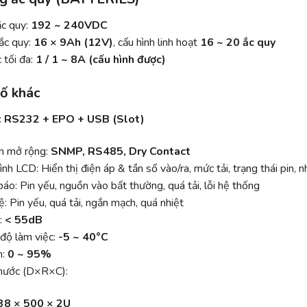
ắc quy:
192 ~ 240VDC
 ắc quy:
16 × 9Ah (12V)
, cấu hình linh hoạt
16 ~ 20 ắc quy
 tối đa:
1 / 1 ~ 8A (cấu hình được)
ố khác
:
RS232 + EPO + USB (Slot)
n mở rộng:
SNMP, RS485, Dry Contact
nh LCD: Hiển thị điện áp & tần số vào/ra, mức tải, trạng thái pin, 
áo: Pin yếu, nguồn vào bất thường, quá tải, lỗi hệ thống
: Pin yếu, quá tải, ngắn mạch, quá nhiệt
:
< 55dB
 độ làm việc:
-5 ~ 40°C
m:
0 ~ 95%
thước (D×R×C):
38 × 500 × 2U