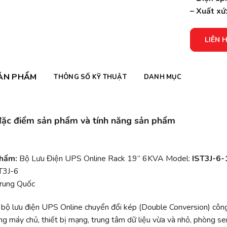
– Xuất xứ
LIÊN 
ẢN PHẨM
THÔNG SỐ KỸ THUẬT
DANH MỤC
 đặc điểm sản phẩm và tính năng sản phẩm
phẩm:
Bộ Lưu Điện UPS Online Rack 19” 6KVA Model:
IST3J-6
T3J-6
rung Quốc
 bộ lưu điện UPS Online chuyển đổi kép (Double Conversion) côn
ng máy chủ, thiết bị mạng, trung tâm dữ liệu vừa và nhỏ, phòng se