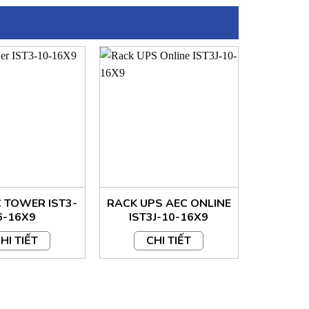
 TOWER IST3-
RACK UPS AEC ONLINE
RACK UP
6-16X9
IST3J-10-16X9
IST
HI TIẾT
CHI TIẾT
C