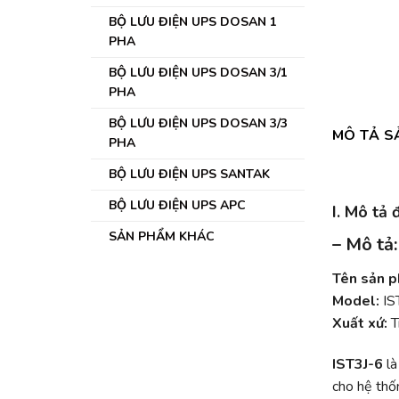
BỘ LƯU ĐIỆN UPS DOSAN 1
PHA
BỘ LƯU ĐIỆN UPS DOSAN 3/1
PHA
BỘ LƯU ĐIỆN UPS DOSAN 3/3
MÔ TẢ S
PHA
BỘ LƯU ĐIỆN UPS SANTAK
BỘ LƯU ĐIỆN UPS APC
I. Mô tả
SẢN PHẨM KHÁC
– Mô tả:
Tên sản 
Model:
IS
Xuất xứ:
T
IST3J-6
là
cho hệ thố