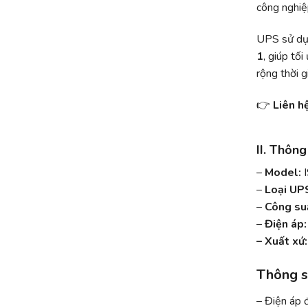
công nghiệp
UPS sử dụ
1
, giúp tối
rộng thời g
👉
Liên h
II. Thôn
–
Model:
I
–
Loại UP
–
Công su
–
Điện áp:
– Xuất xứ
Thông s
– Điện áp 