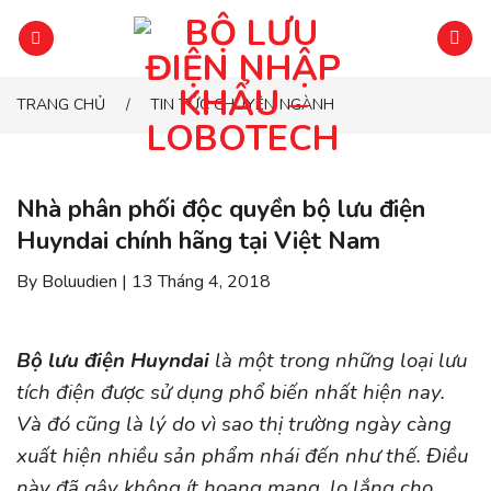
Chuyển
đến
phần
nội
TRANG CHỦ
TIN TỨC CHUYÊN NGÀNH
/
dung
Nhà phân phối độc quyền bộ lưu điện
Huyndai chính hãng tại Việt Nam
By Boluudien | 13 Tháng 4, 2018
Bộ lưu điện Huyndai
là một trong những loại lưu
tích điện được sử dụng phổ biến nhất hiện nay.
Và đó cũng là lý do vì sao thị trường ngày càng
xuất hiện nhiều sản phẩm nhái đến như thế. Điều
này đã gây không ít hoang mang, lo lắng cho