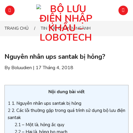
Chuyển
đến
phần
nội
TRANG CHỦ
TIN TỨC CHUYÊN NGÀNH
/
dung
Nguyên nhân ups santak bị hỏng?
By Boluudien | 17 Tháng 4, 2018
Nội dung bài viết
1
1. Nguyên nhân ups santak bị hỏng
2
2. Các lỗi thường gặp trong quá trình sử dụng bộ lưu điện
santak
2.1
– Một là, hỏng ắc quy
2.2
– Hai là, hỏng bo mạch