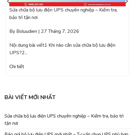
B
Sửa chữa bộ lưu điện UPS chuyên nghiệp – Kiểm tra,
p
bảo trì tận nơi
B
By Boluudien | 27 Tháng 7, 2026
k2
N
Nội dung bài viết1 Khi nào cần sửa chữa bộ lưu điện
bộ
UPS?2...
Ch
Chi tiết
BÀI VIẾT MỚI NHẤT
Sửa chữa bộ lưu điện UPS chuyên nghiệp – Kiểm tra, bảo trì
tận nơi
Báo giá bộ lưu điện UPS mới nhất – Tư vấn chọn UPS phù hợp