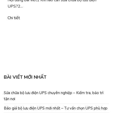
Nội dung bài viết1 Khi nào cần sửa chữa bộ lưu điện
UPS?2...
Chi tiết
b
C
BÀI VIẾT MỚI NHẤT
Sửa chữa bộ lưu điện UPS chuyên nghiệp – Kiểm tra, bảo trì
tận nơi
Báo giá bộ lưu điện UPS mới nhất – Tư vấn chọn UPS phù hợp