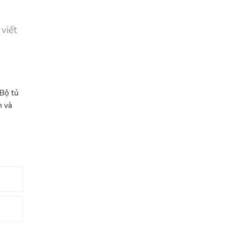
 viết
 Bộ tủ
h và