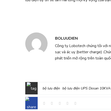
lưu điện uy tín sẽ làm hài lòng mọi kỳ vọng của bạn
BOLUUDIEN
Công ty Lobotech chúng tôi với 
sạc và ác uy (better charge) .Chú
phát triển mở rộng trên toàn quốc
bộ lưu điện
bộ lưu điện UPS Dosan 10KVA