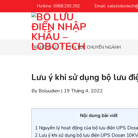
Chuyển
Hotline: 0968.293.392
Email: saleslobotech
đến
phần
nội
dung
TRANG CHỦ
TIN TỨC CHUYÊN NGÀNH
/
Lưu ý khi sử dụng bộ lưu 
By Boluudien | 19 Tháng 4, 2022
Nội dung bài viết
1
Nguyên lý hoạt động của bộ lưu điện UPS Do
2
Lưu ý khi sử dụng bộ lưu điện UPS Dosan 10K