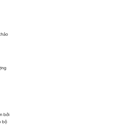
khảo
ượng
m bởi
p bộ