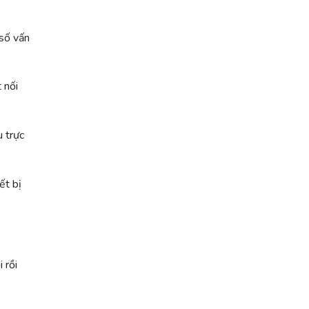
số vấn
 nối
u trực
ết bị
 rồi