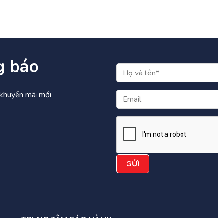
g báo
à khuyến mãi mới