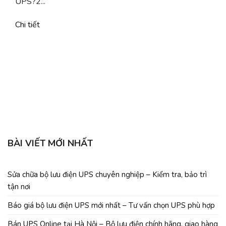
UPS?2...
Chi tiết
b
C
BÀI VIẾT MỚI NHẤT
Sửa chữa bộ lưu điện UPS chuyên nghiệp – Kiểm tra, bảo trì
tận nơi
Báo giá bộ lưu điện UPS mới nhất – Tư vấn chọn UPS phù hợp
Bán UPS Online tại Hà Nội – Bộ lưu điện chính hãng, giao hàng