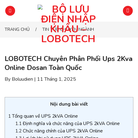
Chuyển
đến
phần
nội
TRANG CHỦ
TIN TỨC CHUYÊN NGÀNH
/
dung
LOBOTECH Chuyên Phân Phối Ups 2Kva
Online Dosan Toàn Quốc
By Boluudien | 11 Tháng 1, 2025
Nội dung bài viết
1
Tổng quan về UPS 2kVA Online
1.1
Định nghĩa và chức năng của UPS 2kVA Online
1.2
Chức năng chính của UPS 2kVA Online