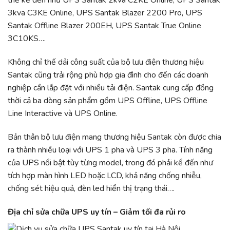
thể kể đến như UPS Santak 2kva C2KE Online, UPS Santak
3kva C3KE Online, UPS Santak Blazer 2200 Pro, UPS
Santak Offline Blazer 200EH, UPS Santak True Online
3C10KS….
Không chỉ thế dải công suất của bộ lưu điện thương hiệu
Santak cũng trải rộng phù hợp gia đình cho đến các doanh
nghiệp cần lắp đặt với nhiều tải điện. Santak cung cấp đồng
thời cả ba dòng sản phẩm gồm UPS Offline, UPS Offline
Line Interactive và UPS Online.
Bản thân bộ lưu điện mang thương hiệu Santak còn được chia
ra thành nhiều loại với UPS 1 pha và UPS 3 pha. Tính năng
của UPS nổi bật tùy từng model, trong đó phải kể đến như
tích hợp màn hình LED hoặc LCD, khả năng chống nhiễu,
chống sét hiệu quả, đèn led hiển thị trạng thái….
Địa chỉ sửa chữa UPS uy tín – Giảm tối đa rủi ro