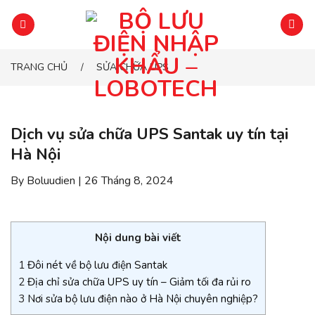
Chuyển
đến
phần
nội
TRANG CHỦ
SỬA CHỮA UPS
/
dung
Dịch vụ sửa chữa UPS Santak uy tín tại
Hà Nội
By Boluudien | 26 Tháng 8, 2024
Nội dung bài viết
1
Đôi nét về bộ lưu điện Santak
2
Địa chỉ sửa chữa UPS uy tín – Giảm tối đa rủi ro
3
Nơi sửa bộ lưu điện nào ở Hà Nội chuyên nghiệp?