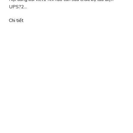
UPS?2...
Chi tiết
C