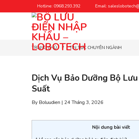
Chuyển
Hotline: 0968.293.392
Email: saleslobotech
đến
phần
nội
dung
TRANG CHỦ
TIN TỨC CHUYÊN NGÀNH
/
Dịch Vụ Bảo Dưỡng Bộ Lưu 
Suất
By Boluudien | 24 Tháng 3, 2026
Nội dung bài viết