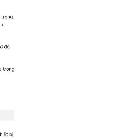
 trọng.
ệu
ờ đó,
a trong
n
iết bị