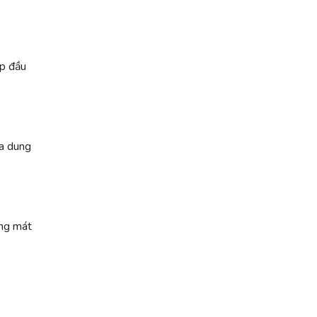
áp đầu
ra dung
ộng mát