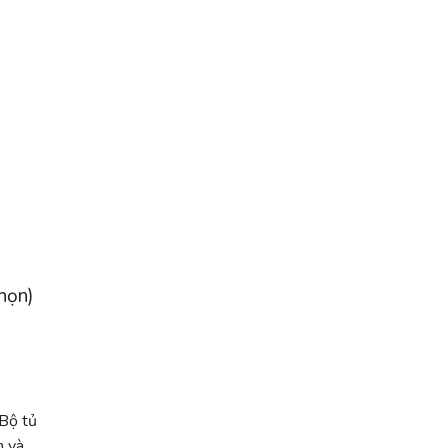
chọn)
 Bộ tủ
h và