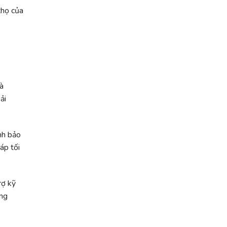
thọ của
à
ải
nh bảo
áp tối
rợ kỹ
úng