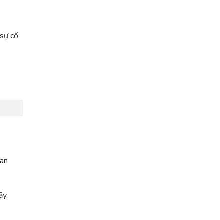
 sự cố
uan
ậy,