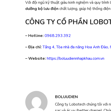
Với đội ngũ kỹ thuật giàu kinh nghiệm và quy trì
dưỡng bộ lưu điện
chất lượng, giúp hệ thống điện
CÔNG TY CỔ PHẦN LOBO
– Hotline:
0968.293.392
– Địa chỉ:
Tầng 4, Tòa nhà đa năng Hoa Anh Đào,
– Website:
https://boluudiennhapkhau.com.vn
BOLUUDIEN
Công ty Lobotech chúng tôi với 
sạc và ác uy (better charge) .Chú