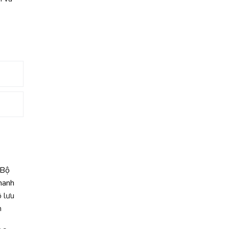
 lưu
h