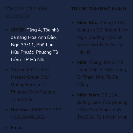
CÔNG TY CỔ PHẦN
TRUNG TÂM BẢO HÀNH
LOBOTECH
Miền Bắc:
Phòng 1103,
VPGD:
Tầng 4, Tòa nhà
chung cư B2, đường Hàm
đa năng Hoa Anh Đào,
Nghi, phường Mỹ Đình,
Ngõ 33/11, Phố Lưu
quận Nam Từ Liêm, Tp
Hữu Phước, Phường Từ
Hà Nội
Liêm, TP Hà Nội
Miền Trung:
K5/54 Tô
Trụ sở:
LK14, KĐT
Ngọc Vân, P. Vĩnh Trung,
Hateco Green City,
Q. Thanh Khê, Tp Đà
Đường Foresa 4,
Nẵng
Phường Xuân Phương,
Miền Nam:
Số 11A,
TP Hà Nội
đường Tam Bình, phường
Hotline:
0968.293.392
Hiệp Bình Chánh, quận
/ 0918.606.282
Thủ Đức, Tp Hồ Chí Minh
Email: