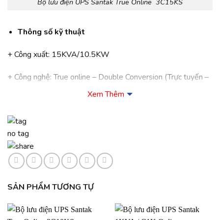
Bộ lưu điện UPS Santak True Online 3C15KS
Thông số kỹ thuật
+ Công xuất: 15KVA/10.5KW
+ Công nghệ: True online – Double Conversion (Trực tuyến –
Chuyển đổi kép – Xử lý số DSP tiên tiến)
Xem Thêm
+ Nguồn vào: 3 pha – 380VAC (304 ~ 478 VAC) / 50Hz
(46 ~ 54Hz)
no tag
+ Nguồn ra: 1 pha – 220VAC + 1% / 50Hz -+0,05Hz ( chế
độ ắc quy )
+ Dạng sóng: Sóng sine thật (True Sine Wave) ở mọi trạng
SẢN PHẨM TƯƠNG TỰ
thái điện lưới và không phụ thuộc vào dung lượng còn lại của
ắc quy