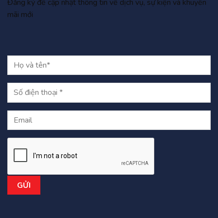
Đăng ký để cập nhật thông tin về dịch vụ, sự kiện và khuyến
Liên hệ ngay với LOBOTECH để mua sản phẩm Bộ lưu điện
mãi mới
UPS Santak True Online 3C15KS với giá ưu đãi nhất:
Địa chỉ: Tầng 4, Tòa nhà đa năng Hoa Anh Đào, Ngõ 33/11,
Phố Lưu Hữu Phước, Phường Từ Liêm, TP Hà Nội
Hotline : 0968 293 392
Email:
saleslobotech@gmail.com