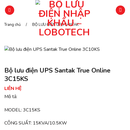
Chuyển
đến
phần
nội
Trang chủ
/
BỘ LƯU ĐIỆN UPS SANTAK
dung
Bộ lưu điện UPS Santak True Online
3C15KS
LIÊN HỆ
Mô tả:
MODEL: 3C15KS
CÔNG SUẤT: 15KVA/10.5KW