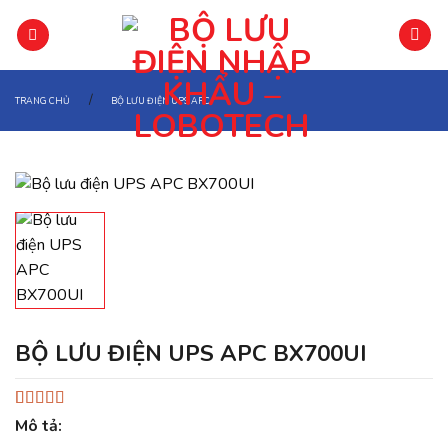
Chuyển
đến
phần
nội
/
TRANG CHỦ
BỘ LƯU ĐIỆN UPS APC
dung
BỘ LƯU ĐIỆN UPS APC BX700UI
5.00
2
trên 5
Mô tả:
dựa trên