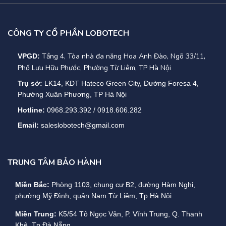
– Đặt UPS ở nơi khô ráo, thoáng mát
CÔNG TY CỔ PHẦN LOBOTECH
– Sử dụng đúng công suất UPS, không dùng vượt công suất.
Tầng 4, Tòa nhà đa năng Hoa Anh Đào, Ngõ 33/11,
VPGD:
– Tắt UPS khi không dùng hoặc khi tan sở
Phố Lưu Hữu Phước, Phường Từ Liêm, TP Hà Nội
– Xả điện UPS 2 tháng/lần bằng cách rút phích cắm điện UPS
Trụ sở:
LK14, KĐT Hateco Green City, Đường Foresa 4,
Phường Xuân Phương, TP Hà Nội
ra
Hotline:
0968.293.392 / 0918.606.282
– Thường xuyên vệ sinh bảo trì.
Email:
saleslobotech@gmail.com
Liên hệ ngay với LOBOTECH để mua sản phẩm Bộ lưu điện
UPS APC BX700UI với giá ưu đãi nhất:
TRUNG TÂM BẢO HÀNH
Địa chỉ: Tầng 4, Tòa nhà đa năng Hoa Anh Đào, Ngõ 33/11,
Miền Bắc:
Phòng 1103, chung cư B2, đường Hàm Nghi,
Phố Lưu Hữu Phước, Phường Từ Liêm, TP Hà Nội
phường Mỹ Đình, quận Nam Từ Liêm, Tp Hà Nội
Hotline : 0968 293 392
Miền Trung:
K5/54 Tô Ngọc Vân, P. Vĩnh Trung, Q. Thanh
Khê, Tp Đà Nẵng