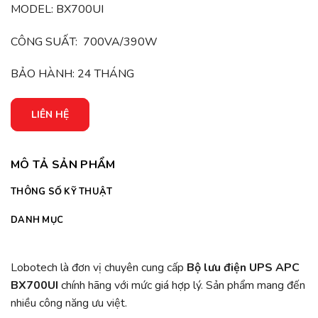
đánh giá
MODEL: BX700UI
CÔNG SUẤT: 700VA/390W
BẢO HÀNH: 24 THÁNG
LIÊN HỆ
MÔ TẢ SẢN PHẨM
THÔNG SỐ KỸ THUẬT
DANH MỤC
Lobotech là đơn vị chuyên cung cấp
Bộ lưu điện UPS APC
BX700UI
chính hãng với mức giá hợp lý. Sản phẩm mang đến
nhiều công năng ưu việt.