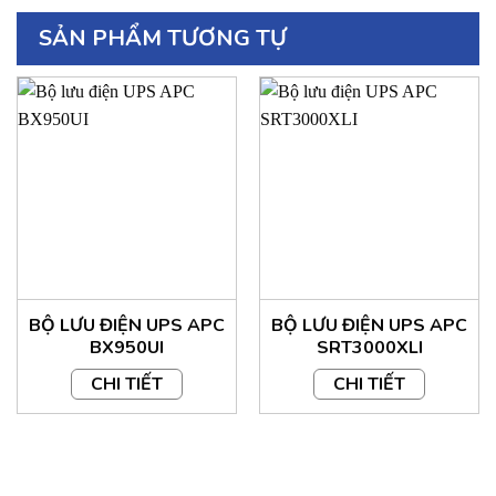
– Dạng sóng: Sóng sin mô phỏng
SẢN PHẨM TƯƠNG TỰ
– Cổng kết nối ngõ ra: 01 cổng IEC 320 C13 (dùng nguồn dự
phòng từ Ác quy)
Ác quy và thời gian lưu điện
– Loại ác quy: sử dụng loại kín khí không cần bảo dưỡng
– Thời gian nạp sạc: 6 giờ
– Loại ác quy thay thế: APCRBC110
BỘ LƯU ĐIỆN UPS APC
BỘ LƯU ĐIỆN UPS APC
BX950UI
SRT3000XLI
– Dung lượng Volt-Ampe-giờ của ác quy: 81VAh
CHI TIẾT
CHI TIẾT
Giao tiếp và quản lý
– Cổng giao tiếp: USB