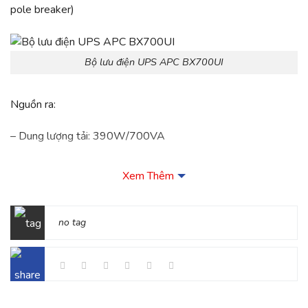
pole breaker)
Bộ lưu điện UPS APC BX700UI
Nguồn ra:
– Dung lượng tải: 390W/700VA
– Công suất cấu hình cực đại: 390W/700VA
Xem Thêm
– Điện áp danh định: 230VAC
no tag
– Tần số ngõ ra: 50Hz/60Hz+/-1%
– Loại: Line Interactive
– Thời gian chuyển mạch: tối đa 6ms, thường là 4ms