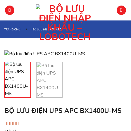
Chuyển
đến
phần
nội
/
TRANG CHỦ
BỘ LƯU ĐIỆN UPS APC
dung
BỘ LƯU ĐIỆN UPS APC BX1400U-MS
4.67
3
trên 5