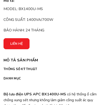
Mô tả:
dựa trên
đánh giá
MODEL: BX1400U-MS
CÔNG SUẤT: 1400VA/700W
BẢO HÀNH: 24 THÁNG
LIÊN HỆ
MÔ TẢ SẢN PHẨM
THÔNG SỐ KỸ THUẬT
DANH MỤC
Bộ lưu điện UPS APC BX1400U-MS
có hệ thống ổ cắm
chống xung sét nhưng không làm giảm công suất ác quy