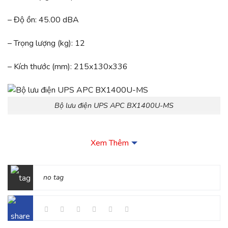
– Độ ồn: 45.00 dBA
– Trọng lượng (kg): 12
– Kích thước (mm): 215x130x336
Bộ lưu điện UPS APC BX1400U-MS
Ưu điểm của sản phẩm
Xem Thêm
– Ổ cắm chống xung sét (Surge Only Outlets) : Bảo vệ các
thiết bị điện tử thứ cấp tránh được các xung sét, không làm
no tag
giảm công suất ắc quy được dùng để cấp cho các thiết bị điện
tử sơ cấp trên
– Các ổ cắm chống xung sét và bảo vệ ắc quy (Battery and