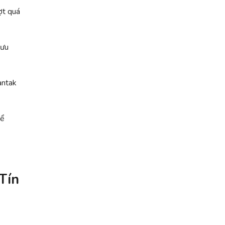
ợt quá
lưu
antak
hể
Tín