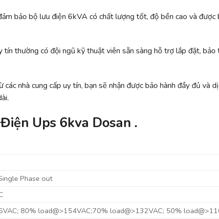
 đảm bảo bộ lưu điện 6kVA có chất lượng tốt, độ bền cao và được
tín thường có đội ngũ kỹ thuật viên sẵn sàng hỗ trợ lắp đặt, bảo t
ừ các nhà cung cấp uy tín, bạn sẽ nhận được bảo hành đầy đủ và d
ài.
Điện Ups 6kva Dosan .
 Single Phase out
C
6VAC; 80% load@>154VAC;70% load@>132VAC; 50% load@>1