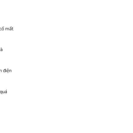
 cố mất
và
n điện
 quá