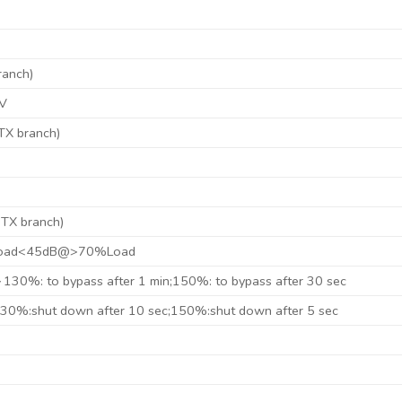
ranch)
V
TX branch)
TX branch)
oad<45dB@>70%Load
130%: to bypass after 1 min;150%: to bypass after 30 sec
0%:shut down after 10 sec;150%:shut down after 5 sec