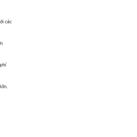
ới các
nh
phí
lớn,