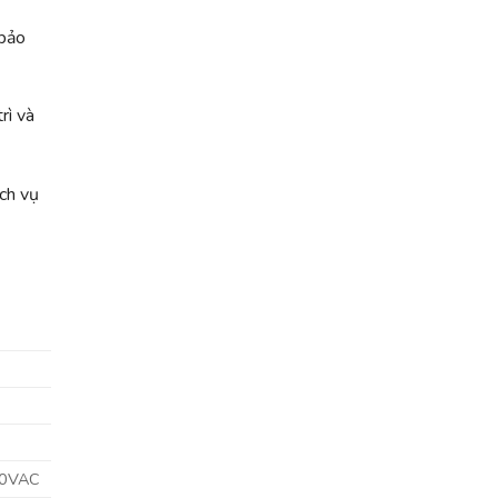
 bảo
rì và
ịch vụ
10VAC