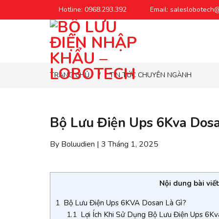
Chuyển
Hotline: 0968.293.392
Email: saleslobotech
đến
phần
nội
dung
TRANG CHỦ
TIN TỨC CHUYÊN NGÀNH
/
Bộ Lưu Điện Ups 6Kva Dos
By Boluudien | 3 Tháng 1, 2025
Nội dung bài viế
1
Bộ Lưu Điện Ups 6KVA Dosan Là Gì?
1.1
Lợi Ích Khi Sử Dụng Bộ Lưu Điện Ups 6Kv