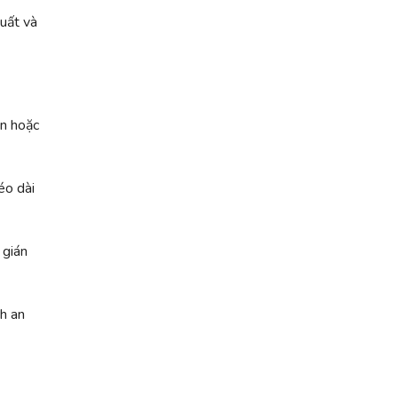
xuất và
ện hoặc
éo dài
 gián
h an