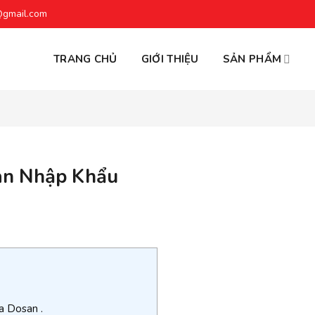
@gmail.com
TRANG CHỦ
GIỚI THIỆU
SẢN PHẨM
an Nhập Khẩu
t
a Dosan .