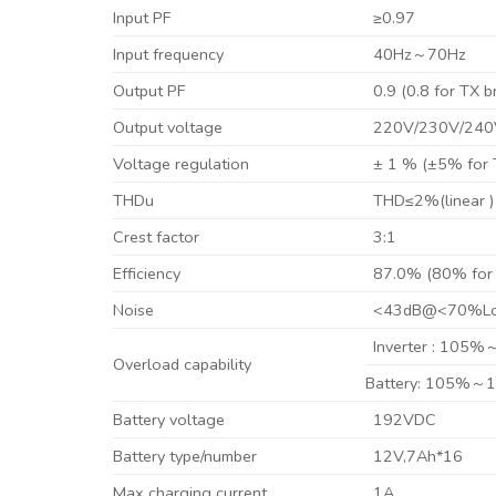
Input PF
≥0.97
Input frequency
40Hz～70Hz
Output PF
0.9 (0.8 for TX b
Output voltage
220V/230V/240
Voltage regulation
± 1 % (±5% for 
THDu
THD≤2%(linear )
Crest factor
3:1
Efficiency
87.0% (80% for 
Noise
<43dB@<70%L
Inverter : 105%～
Overload capability
Battery: 105%～13
Battery voltage
192VDC
Battery type/number
12V,7Ah*16
Max charging current
1A