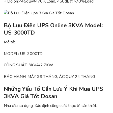
+ Độ ồn:<45dB@<70%Load, <50dB@>70%Load
Bộ Lưu Điên UPS Online 3KVA Model:
US-3000TD
Mô tả:
MODEL: US-3000TD
CÔNG SUẤT: 3KVA/2.7KW
BẢO HÀNH: MÁY 36 THÁNG, ẮC QUY 24 THÁNG
Những Yếu Tố Cần Lưu Ý Khi Mua UPS
3KVA Giá Tốt Dosan
Nhu cầu sử dụng: Xác định công suất thực tế cần thiết.