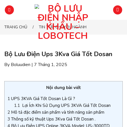
Chuyển
đến
phần
nội
TRANG CHỦ
TIN TỨC CHUYÊN NGÀNH
/
dung
Bộ Lưu Điện Ups 3Kva Giá Tốt Dosan
By Boluudien | 7 Tháng 1, 2025
Nội dung bài viết
1
UPS 3KVA Giá Tốt Dosan Là Gì ?
1.1
Lợi Ích Khi Sử Dụng UPS 3KVA Giá Tốt Dosan
2
Mô tả đặc điểm sản phẩm và tính năng sản phẩm
3
Thông số kỹ thuật Ups 3Kva Giá Tốt Dosan .
4
Bộ Lưu Điên UPS Online 3KVA Model: US-3000TD