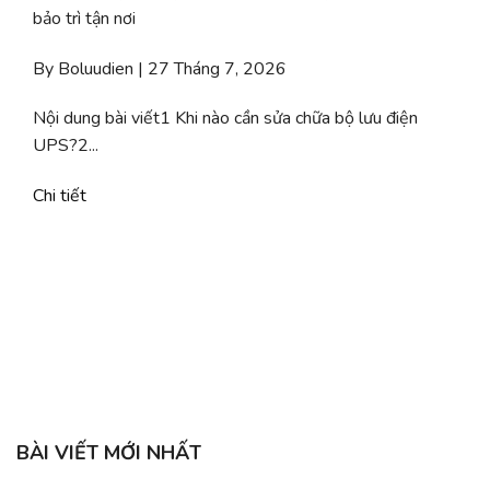
bảo trì tận nơi
By Boluudien | 27 Tháng 7, 2026
Nội dung bài viết1 Khi nào cần sửa chữa bộ lưu điện
UPS?2...
Chi tiết
b
C
BÀI VIẾT MỚI NHẤT