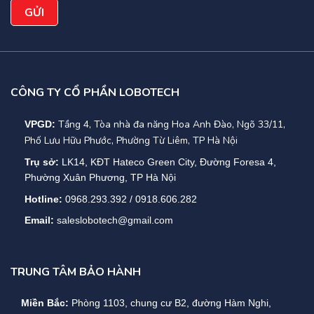
+ Bộ lưu điện Santak Offline Blazer 2200 Pro được bảo
hành 36 tháng tại LOBOTECH cùng với những dịch vụ tốt
nhất cho khách hàng.
CÔNG TY CỔ PHẦN LOBOTECH
Liên hệ ngay với LOBOTECH để mua sản phẩm Bộ lưu điện
Tầng 4, Tòa nhà đa năng Hoa Anh Đào, Ngõ 33/11,
VPGD:
Santak Offline Blazer với giá ưu đãi nhất:
Phố Lưu Hữu Phước, Phường Từ Liêm, TP Hà Nội
VPGD: phòng 1103, chung cư B2, Mỹ Đình 1, đường Hàm
Trụ sở:
LK14, KĐT Hateco Green City, Đường Foresa 4,
Nghi, Phường Cầu Diễn, quận Nam Từ Liêm, Tp Hà Nội
Phường Xuân Phương, TP Hà Nội
Hotline:
0968.293.392 / 0918.606.282
Hotline : 0968 293 392
Email:
saleslobotech@gmail.com
Email:
saleslobotech@gmail.com
TRUNG TÂM BẢO HÀNH
Miền Bắc:
Phòng 1103, chung cư B2, đường Hàm Nghi,