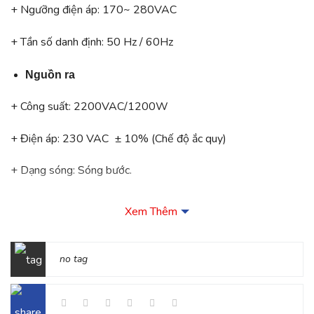
+ Ngưỡng điện áp: 170~ 280VAC
+ Tần số danh định: 50 Hz / 60Hz
Nguồn ra
+ Công suất: 2200VAC/1200W
+ Điện áp: 230 VAC ± 10% (Chế độ ắc quy)
+ Dạng sóng: Sóng bước.
+ Tần số: 50 Hz ± 1 Hz (Chế độ ắc quy)
Xem Thêm
+ Hiệu suất: > 95% (Chế độ điện lưới)
no tag
+ Khả năng chịu quá tải: 110% (+20% / -10%) tắt UPS sau
5 phút và báo lỗi