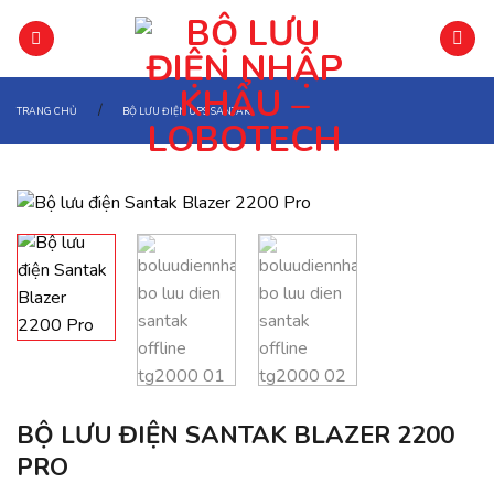
Chuyển
đến
phần
nội
/
TRANG CHỦ
BỘ LƯU ĐIỆN UPS SANTAK
dung
BỘ LƯU ĐIỆN SANTAK BLAZER 2200
PRO