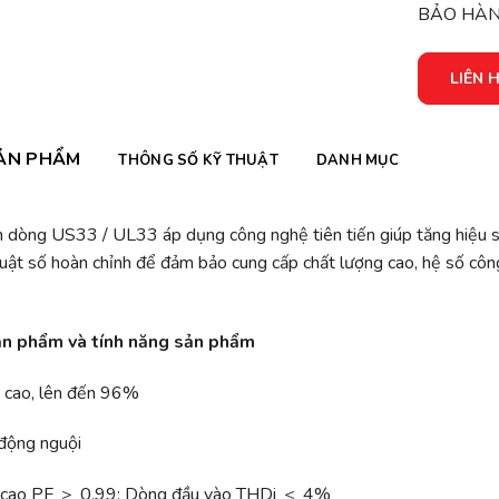
BẢO HÀNH
LIÊN 
ẢN PHẨM
THÔNG SỐ KỸ THUẬT
DANH MỤC
n dòng US33 / UL33 áp dụng công nghệ tiên tiến giúp tăng hiệu su
huật số hoàn chỉnh để đảm bảo cung cấp chất lượng cao, hệ số cô
sản phẩm và tính năng sản phẩm
 cao, lên đến 96%
 động nguội
 cao PF ＞ 0,99; Dòng đầu vào THDi ＜ 4%