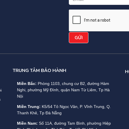
40 chiếc (Có thể đặt: số chẵn từ 32 đến 44)
h xác điện áp :
±1%
n:
lên đến 20% * Công suất hoạt động đầu ra
i động nguội:
Không bắt buộc
ng
uả:
TRUNG TÂM BẢO HÀNH
H
xoay chiều:
95.0%
Miền Bắc:
Phòng 1103, chung cư B2, đường Hàm
i
Nghi, phường Mỹ Đình, quận Nam Từ Liêm, Tp Hà
iết kiệm :
98.0%
Nội
a
in :
95.0%
Miền Trung:
K5/54 Tô Ngọc Vân, P. Vĩnh Trung, Q.
Thanh Khê, Tp Đà Nẵng
h:
LCD + LED + bàn phím
Miền Nam:
Số 11A, đường Tam Bình, phường Hiệp