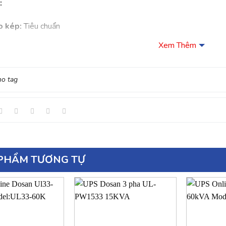
:
o kép:
Tiêu chuẩn
Xem Thêm
 đầu vào:
VAC(dòng), tải đầy đủ
no tag
04VAC (dòng), tải giảm tuyến tính theo điện áp pha tối thiểu
n áp:
40Hz～70Hz
đầu vào:
50/60Hz
PHẨM TƯƠNG TỰ
ông suất đầu vào:
>0.99
ỉnh điện áp:
1% cho tải cân bằng; 1,5% cho tải không cân bằng