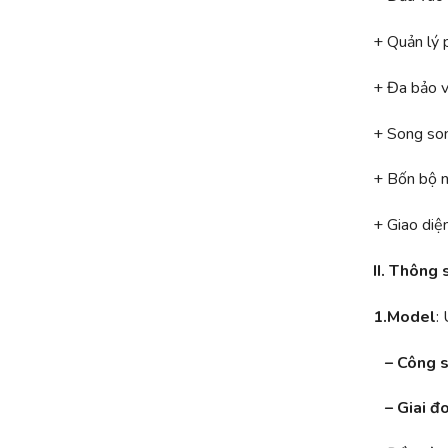
+ Quản lý p
+ Đa bảo vệ
+ Song son
+ Bốn bộ n
+ Giao diệ
II. Thông 
1.Model
:
– Công s
–
Giai đ