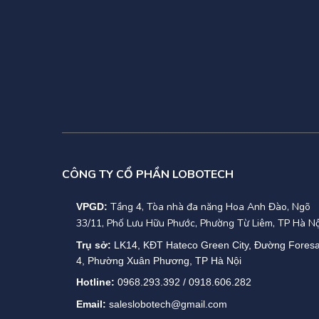
–
Số pin:
–
Độ chín
–
Sạc điệ
– Pin khở
5. Hệ thố
– Hiệu q
CÔNG TY CỔ PHẦN LOBOTECH
+ Chế độ 
Tầng 4, Tòa nhà đa năng Hoa Anh Đào, Ngõ
VPGD:
33/11, Phố Lưu Hữu Phước, Phường Từ Liêm, TP Hà Nộ
+ Chế độ t
Trụ sở:
LK14, KĐT Hateco Green City, Đường Fores
4, Phường Xuân Phương, TP Hà Nội
+ Chế độ p
Hotline:
0968.293.392 / 0918.606.282
– Màn hìn
Email:
saleslobotech@gmail.com