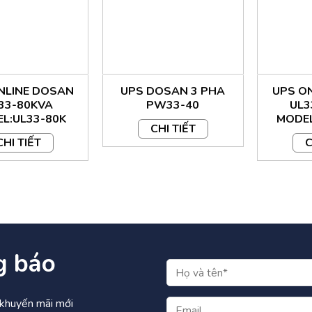
ầu ra :
50/60Hz
chính xác:
0.1%
 đầu ra :
380/400/415VAC
NLINE DOSAN
UPS DOSAN 3 PHA
UPS O
33-80KVA
PW33-40
UL3
OF:
0.9
L:UL33-80K
MODEL
CHI TIẾT
ông suất đầu ra:
1
CHI TIẾT
C
g quá tải (Chế độ biến tần):
110%:trong 1 giờ;125%:trong 10 p
ng suất (hệ số đỉnh ) :
3:1
g báo
p:
±240VDC
à khuyến mãi mới