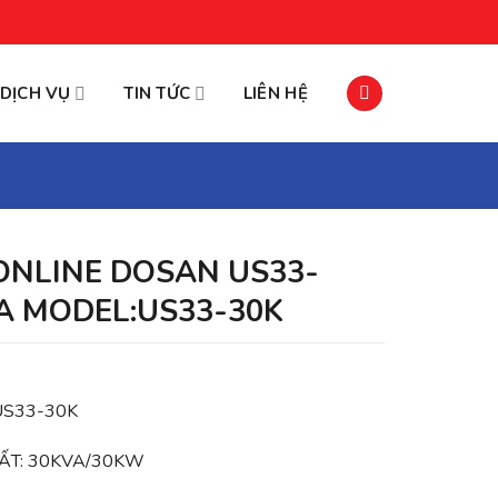
DỊCH VỤ
TIN TỨC
LIÊN HỆ
ONLINE DOSAN US33-
A MODEL:US33-30K
US33-30K
ẤT: 30KVA/30KW