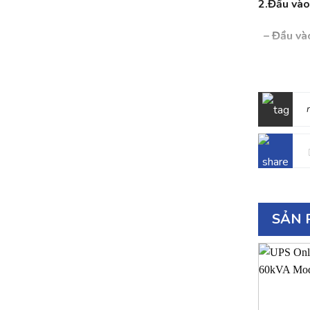
2.Đầu vào
–
Đầu và
– Điện áp
+ 304~478
+ 228V ~ 3
– Dải điệ
– Tần số 
SẢN 
– Hệ số c
3.Đầu ra:
– Điều ch