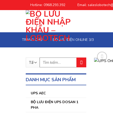
Chuyển
Hotline: 0968.293.392
Email: saleslobotech
đến
phần
nội
dung
TRANG CHỦ
BỘ LƯU ĐIỆN ONLINE 3/3
/
Tìm
kiếm:
DANH MỤC SẢN PHẨM
UPS AEC
BỘ LƯU ĐIỆN UPS DOSAN 1
PHA