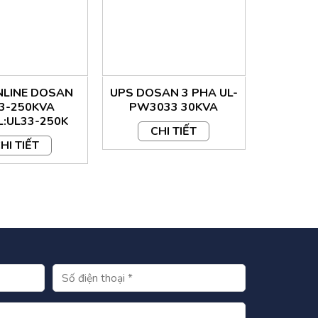
NLINE DOSAN
UPS DOSAN 3 PHA UL-
UPS ON
3-250KVA
PW3033 30KVA
UL3
:UL33-250K
MODEL
CHI TIẾT
HI TIẾT
C
hút ; 150%:trong 1 phút ; > 150% trong 200