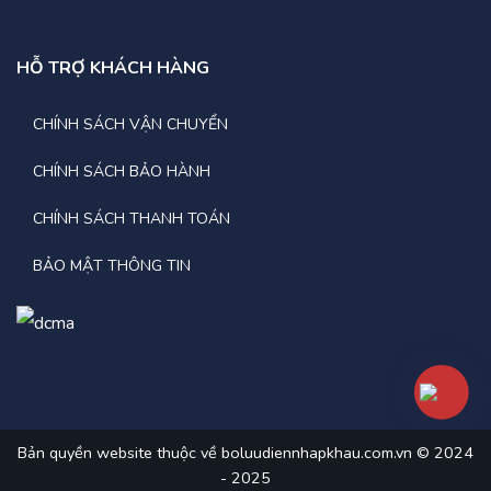
6.Chỉ số
HỖ TRỢ KHÁCH HÀNG
– Điện áp pin:
192VDC
CHÍNH SÁCH VẬN CHUYỂN
– Nhiệt độ hoạt động:
0-40℃
CHÍNH SÁCH BẢO HÀNH
– Chế độ AC:
Ánh sáng xanh
CHÍNH SÁCH THANH TOÁN
– Chế độ ắc quy:
Nhấp nháy màu xanh
BẢO MẬT THÔNG TIN
7.Vật lý
– Kích thước D x W x H (mm):
250*680*770mm
–
Khối lượng tịnh (kg):
52 kg
–
Môi trường:
Bản quyền website thuộc về boluudiennhapkhau.com.vn © 2024
- 2025
+ Độ ẩm
: 0-95% (không ngưng tụ)