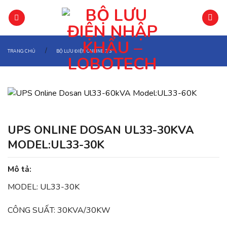
Chuyển
đến
phần
nội
/
TRANG CHỦ
BỘ LƯU ĐIỆN ONLINE 3/3
dung
UPS ONLINE DOSAN UL33-30KVA
MODEL:UL33-30K
Mô tả:
MODEL: UL33-30K
CÔNG SUẤT: 30KVA/30KW