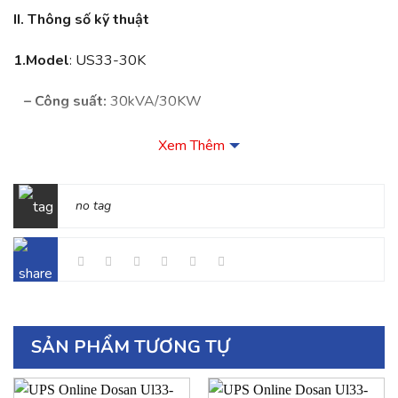
II. Thông số kỹ thuật
1.Model
: US33-30K
– Công suất:
30kVA/30KW
–
Giai đoạn:
3 pha vào 3 pha ra
Xem Thêm
2.Đầu vào:
no tag
–
Đầu vào kép:
Tiêu chuẩn
– Điện áp đầu vào:
+ 304~478VAC(dòng), tải đầy đủ
SẢN PHẨM TƯƠNG TỰ
+ 228V ~ 304VAC (dòng), tải giảm tuyến tính theo điện áp
pha tối thiểu