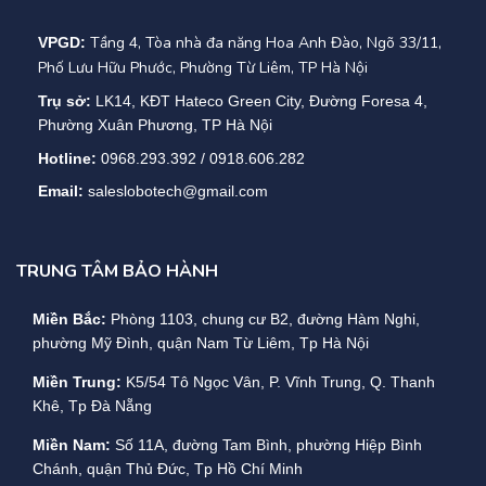
5. Hệ thống
Tầng 4, Tòa nhà đa năng Hoa Anh Đào, Ngõ 33/11,
VPGD:
– Hiệu quả:
Phố Lưu Hữu Phước, Phường Từ Liêm, TP Hà Nội
Trụ sở:
LK14, KĐT Hateco Green City, Đường Foresa 4,
+ Chế độ xoay chiều:
95.0%
Phường Xuân Phương, TP Hà Nội
Hotline:
0968.293.392 / 0918.606.282
+ Chế độ tiết kiệm :
98.0%
Email:
saleslobotech@gmail.com
+ Chế độ pin :
95.0%
– Màn hình:
LCD + LED + bàn phím
TRUNG TÂM BẢO HÀNH
– Lớp IP:
IP 20
Miền Bắc:
Phòng 1103, chung cư B2, đường Hàm Nghi,
phường Mỹ Đình, quận Nam Từ Liêm, Tp Hà Nội
– Giao diện:
RS232,RS485
Miền Trung:
K5/54 Tô Ngọc Vân, P. Vĩnh Trung, Q. Thanh
Khê, Tp Đà Nẵng
– Nhiệt độ:
Hoạt động: 0 ～ 40 ℃ ; Lưu trữ: -40 ～70 ℃
Miền Nam:
Số 11A, đường Tam Bình, phường Hiệp Bình
–
Độ ẩm tương đối:
0 ～ 95% không ngưng tụ
Chánh, quận Thủ Đức, Tp Hồ Chí Minh