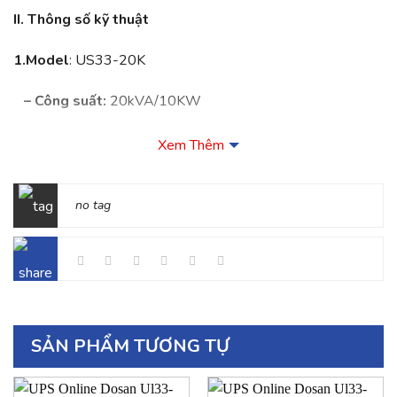
II. Thông số kỹ thuật
1.Model
: US33-20K
– Công suất:
20kVA/10KW
–
Giai đoạn:
3 pha vào 3 pha ra
Xem Thêm
2.Đầu vào:
no tag
–
Đầu vào kép:
Tiêu chuẩn
– Điện áp đầu vào:
+ 304~478VAC(dòng), tải đầy đủ
SẢN PHẨM TƯƠNG TỰ
+ 228V ~ 304VAC (dòng), tải giảm tuyến tính theo điện áp
pha tối thiểu