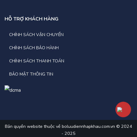
6.Chỉ số
HỖ TRỢ KHÁCH HÀNG
– Điện áp pin:
192VDC
CHÍNH SÁCH VẬN CHUYỂN
– Nhiệt độ hoạt động:
0-40℃
CHÍNH SÁCH BẢO HÀNH
– Chế độ AC:
Ánh sáng xanh
CHÍNH SÁCH THANH TOÁN
– Chế độ ắc quy:
Nhấp nháy màu xanh
BẢO MẬT THÔNG TIN
7.Vật lý
– Kích thước D x W x H (mm):
250*660*770mm
–
Khối lượng tịnh (kg):
50 kg
–
Môi trường:
Bản quyền website thuộc về boluudiennhapkhau.com.vn © 2024
- 2025
+ Độ ẩm
: 0-95% (không ngưng tụ)