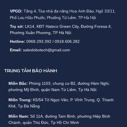
5. Hệ thống
Tầng 4, Tòa nhà đa năng Hoa Anh Đào, Ngõ 33/11,
VPGD:
– Hiệu quả:
Phố Lưu Hữu Phước, Phường Từ Liêm, TP Hà Nội
Trụ sở:
LK14, KĐT Hateco Green City, Đường Foresa 4,
+ Chế độ xoay chiều:
95.0%
Phường Xuân Phương, TP Hà Nội
Hotline:
0968.293.392 / 0918.606.282
+ Chế độ tiết kiệm :
98.0%
Email:
saleslobotech@gmail.com
+ Chế độ pin :
95.0%
– Màn hình:
LCD + LED + bàn phím
TRUNG TÂM BẢO HÀNH
– Lớp IP:
IP 20
Miền Bắc:
Phòng 1103, chung cư B2, đường Hàm Nghi,
phường Mỹ Đình, quận Nam Từ Liêm, Tp Hà Nội
– Giao diện:
RS232,RS485
Miền Trung:
K5/54 Tô Ngọc Vân, P. Vĩnh Trung, Q. Thanh
Khê, Tp Đà Nẵng
– Nhiệt độ:
Hoạt động: 0 ～ 40 ℃ ; Lưu trữ: -40 ～70 ℃
Miền Nam:
Số 11A, đường Tam Bình, phường Hiệp Bình
–
Độ ẩm tương đối:
0 ～ 95% không ngưng tụ
Chánh, quận Thủ Đức, Tp Hồ Chí Minh