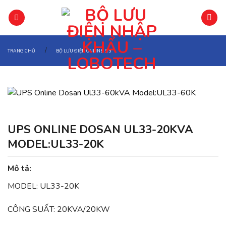
Chuyển
đến
phần
nội
/
TRANG CHỦ
BỘ LƯU ĐIỆN ONLINE 3/3
dung
UPS ONLINE DOSAN UL33-20KVA
MODEL:UL33-20K
Mô tả:
MODEL: UL33-20K
CÔNG SUẤT: 20KVA/20KW