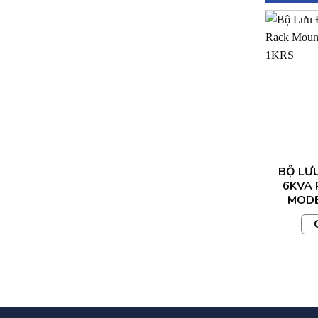
+ Tần số 
+ Hiệu suấ
+ Khả năng
giây cắt đi
3.Chế độ
+ Tự động 
BỘ LƯ
6KVA
4.Ắc quy
MODE
+ Loại ắc 
+Loại / số
+ Nạp ắc q
+ Thời gian