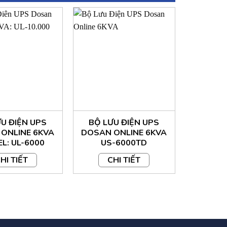
g chế độ điện lưới, ≥ 150% trong vòng 200 mili
U ĐIỆN UPS
BỘ LƯU ĐIỆN UPS
BỘ LƯ
ONLINE 6KVA
DOSAN ONLINE 6KVA
DOSAN 
L: UL-6000
US-6000TD
C
HI TIẾT
CHI TIẾT