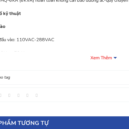
Q-6KR (6KVA) hoàn toàn không cần bảo dưỡng ắc-quy chuyên 
ố kỹ thuật
vào
 đầu vào: 110VAC-288VAC
 40Hz ~ 70 Hz
Xem Thêm
ng suất: 0.8, hiệu suất đến 99%(AC mode)
no tag
a
 đầu ra: 200/208/220/230/240VAC ± 1 %
1 pha (2 dây + dây tiếp đất)
g: Sóng sine thật ở mọi trạng thái điện lưới và không phụ thuộc v
PHẨM TƯƠNG TỰ