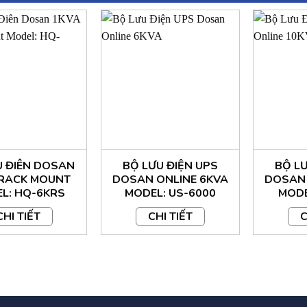
đầu ra: 50Hz/60Hz ( 46Hz-54Hz hoặc 56Hz-64Hz)
t: 89% – 87% (Chế độ điện lưới – ắc quy)
 chịu quá tải: 108% ~ 150% ± 5% trong vòng 30 giây chuyển san
ện đầu ra (chế độ ắc quy)
 BYPASS
chuyển sang chế độ Bypass: Quá tải, UPS lỗi, mức ắc quy thấp
U ĐIÊN DOSAN
BỘ LƯU ĐIỆN UPS
BỘ LƯ
 RACK MOUNT
DOSAN ONLINE 6KVA
DOSAN 
L: HQ-6KRS
MODEL: US-6000
MODE
quy: 192VDC, kín khí, không cần bảo dưỡng, tuổi thọ > 3 năm
CHI TIẾT
CHI TIẾT
C
 pin: 12V,7Ah*16
uy: 4 giờ đến 90% khi xả đầy tải
 lưu điện: 5 phút (100% tải)