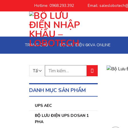
Chuyển
Hotline: 0968.293.392
Email: saleslobotech
đến
phần
nội
dung
TRANG CHỦ
BỘ LƯU ĐIỆN 6KVA ONLINE
/
Tìm
kiếm:
DANH MỤC SẢN PHẨM
UPS AEC
BỘ LƯU ĐIỆN UPS DOSAN 1
PHA