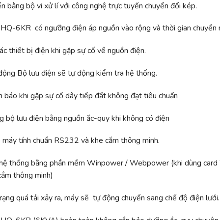
n bằng bộ vi xử lí với công nghệ trực tuyến chuyển đổi kép.
Q-6KR có ngưỡng điện áp nguồn vào rộng và thời gian chuyển 
c thiết bị điện khi gặp sự cố về nguồn điện.
 động Bộ lưu điện sẽ tự động kiểm tra hệ thống.
h báo khi gặp sự cố dây tiếp đất không đạt tiêu chuẩn
g bộ lưu điện bằng nguồn ắc-quy khi không có điện
p máy tính chuẩn RS232 và khe cắm thông minh.
ị hệ thống bằng phần mềm Winpower / Webpower (khi dùng card
cắm thông minh)
trạng quá tải xảy ra, máy sẽ tự động chuyển sang chế độ điện lưới.