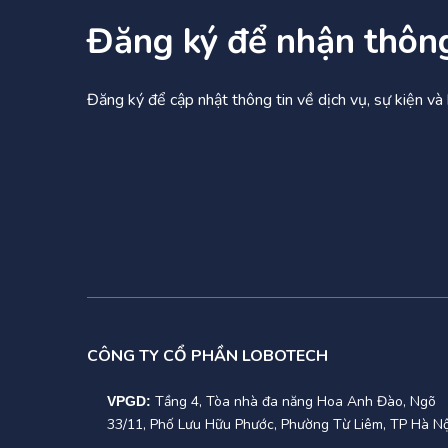
Đăng ký để nhận thôn
5.Giao di
+ Bảng điề
Đăng ký để cập nhật thông tin về dịch vụ, sự kiện v
+ LED hiển 
+ Cổng gia
+ Phần mềm
cài đặt t
+ Thời gian
CÔNG TY CỔ PHẦN LOBOTECH
6.Tiêu ch
Tầng 4, Tòa nhà đa năng Hoa Anh Đào, Ngõ
VPGD:
+ Độ ồn kh
33/11, Phố Lưu Hữu Phước, Phường Từ Liêm, TP Hà Nộ