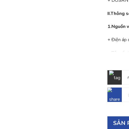
+ DOSAN H
II.Thông s
1.Nguồn 
+ Điện áp
+ Tần số:
+ Hệ số cô
2.Nguồn r
+ Điện áp
+ Số pha: 
+ Dạng són
SẢN 