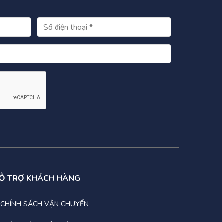
o/đầu ra, hẹn giờ xả và điều kiện báo lỗi.
t, tự động bật / tắt UPS và hệ thống,
inux và MAC
Ỗ TRỢ KHÁCH HÀNG
CHÍNH SÁCH VẬN CHUYỂN