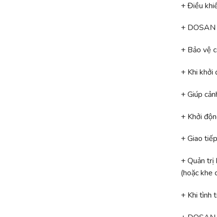
+ Điều khiể
+ DOSAN H
+ Bảo vệ cá
+ Khi khởi
+ Giúp cản
+ Khởi độn
+ Giao tiế
+ Quản tr
(hoặc khe 
+ Khi tình 