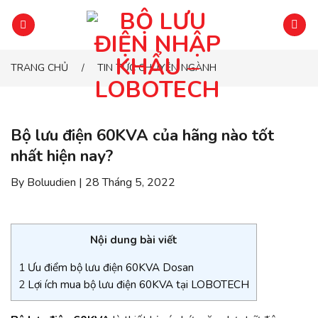
Chuyển
đến
phần
nội
TRANG CHỦ
TIN TỨC CHUYÊN NGÀNH
/
dung
Bộ lưu điện 60KVA của hãng nào tốt
nhất hiện nay?
By Boluudien | 28 Tháng 5, 2022
Nội dung bài viết
1
Ưu điểm bộ lưu điện 60KVA Dosan
2
Lợi ích mua bộ lưu điện 60KVA tại LOBOTECH