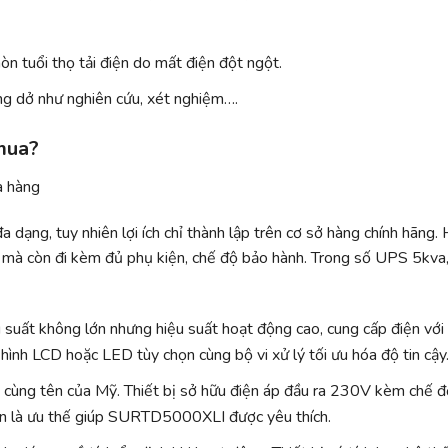
n tuổi thọ tải điện do mất điện đột ngột.
ng dở như nghiên cứu, xét nghiệm….
mua?
đa dạng, tuy nhiên lợi ích chỉ thành lập trên cơ sở hàng chính hãng.
 mà còn đi kèm đủ phụ kiện, chế độ bảo hành. Trong số UPS 5kva,
suất không lớn nhưng hiệu suất hoạt động cao, cung cấp điện với 
hình LCD hoặc LED tùy chọn cùng bộ vi xử lý tối ưu hóa độ tin cậy
 cùng tên của Mỹ. Thiết bị sở hữu điện áp đầu ra 230V kèm chế đ
ọn là ưu thế giúp SURTD5000XLI được yêu thích.