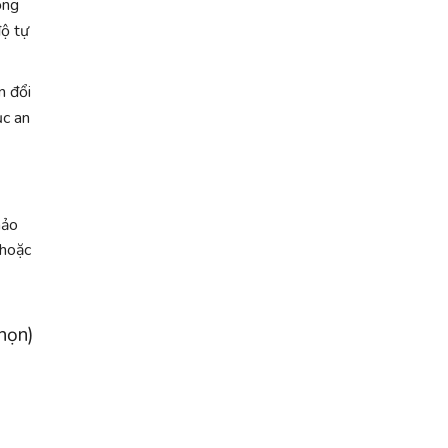
ống
độ tự
n đổi
ục an
hảo
hoặc
chọn)