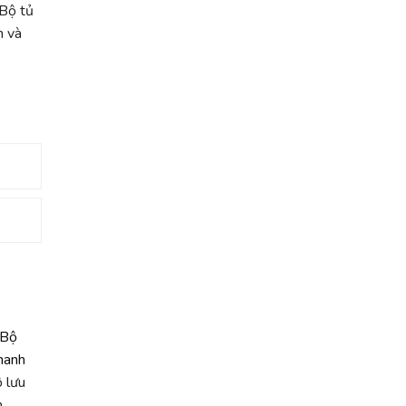
 Bộ tủ
h và
 lưu
h