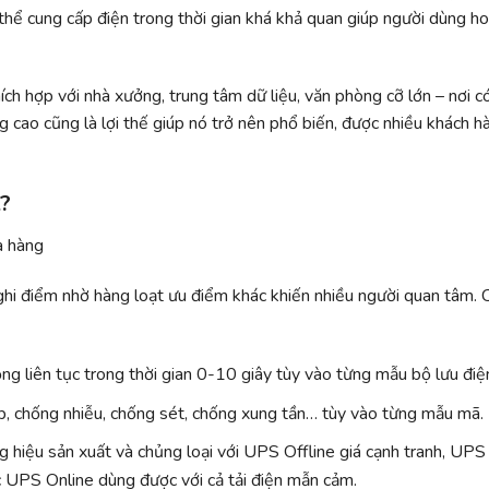
 thể cung cấp điện trong thời gian khá khả quan giúp người dùng h
ích hợp với nhà xưởng, trung tâm dữ liệu, văn phòng cỡ lớn – nơi c
 cao cũng là lợi thế giúp nó trở nên phổ biến, được nhiều khách h
A?
ghi điểm nhờ hàng loạt ưu điểm khác khiến nhiều người quan tâm. 
ng liên tục trong thời gian 0-10 giây tùy vào từng mẫu bộ lưu điệ
p, chống nhiễu, chống sét, chống xung tần… tùy vào từng mẫu mã.
g hiệu sản xuất và chủng loại với UPS Offline giá cạnh tranh, UPS
ặc UPS Online dùng được với cả tải điện mẫn cảm.