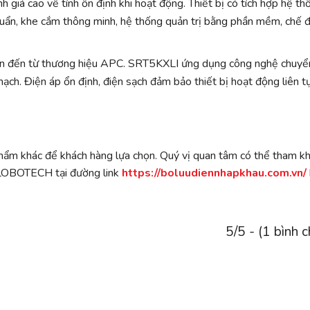
 giá cao về tính ổn định khi hoạt động. Thiết bị có tích hợp hệ th
huẩn, khe cắm thông minh, hệ thống quản trị bằng phần mềm, chế 
iện đến từ thương hiệu APC. SRT5KXLI ứng dụng công nghệ chuyể
h. Điện áp ổn định, điện sạch đảm bảo thiết bị hoạt động liên t
phẩm khác để khách hàng lựa chọn. Quý vị quan tâm có thể tham k
 LOBOTECH tại đường link
https://boluudiennhapkhau.com.vn/
5/5 - (1 bình 