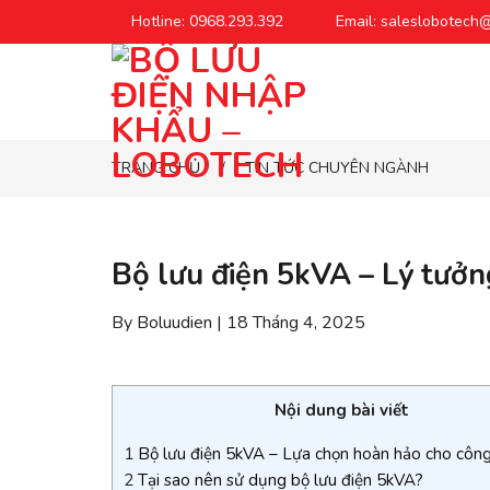
Chuyển
Hotline: 0968.293.392
Email: saleslobotech
đến
phần
nội
dung
TRANG CHỦ
TIN TỨC CHUYÊN NGÀNH
/
Bộ lưu điện 5kVA – Lý tưởn
By Boluudien | 18 Tháng 4, 2025
Nội dung bài viết
1
Bộ lưu điện 5kVA – Lựa chọn hoàn hảo cho công
2
Tại sao nên sử dụng bộ lưu điện 5kVA?