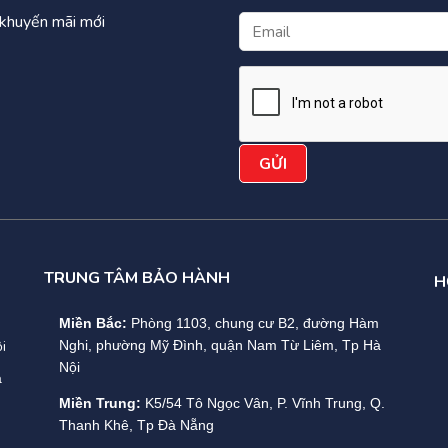
à khuyến mãi mới
TRUNG TÂM BẢO HÀNH
H
Miền Bắc:
Phòng 1103, chung cư B2, đường Hàm
i
Nghi, phường Mỹ Đình, quận Nam Từ Liêm, Tp Hà
Nội
a
Miền Trung:
K5/54 Tô Ngọc Vân, P. Vĩnh Trung, Q.
Thanh Khê, Tp Đà Nẵng