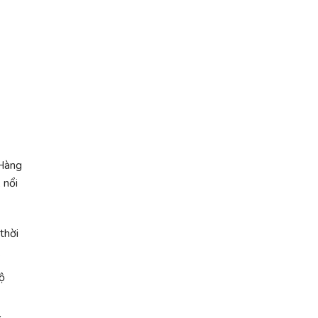
 Hàng
 nổi
thời
.
ộ