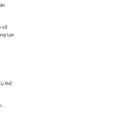
oàn
ó số
àng lựa
Cụ thể
n.