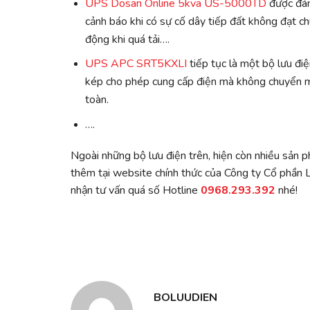
UPS Dosan Online 5kva US-5000TD
được đánh
cảnh báo khi có sự cố dây tiếp đất không đạt c
động khi quá tải….
UPS APC SRT5KXLI
tiếp tục là một bộ lưu đ
kép cho phép cung cấp điện mà không chuyển mạc
toàn.
….
Ngoài những bộ lưu điện trên, hiện còn nhiều sản 
thêm tại website chính thức của Công ty Cổ phần
nhận tư vấn quá số Hotline
0968.293.392
nhé!
BOLUUDIEN