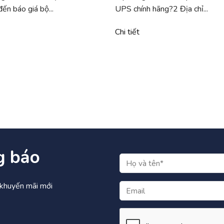
ến báo giá bộ...
UPS chính hãng?2 Địa chỉ...
Chi tiết
g báo
à khuyến mãi mới