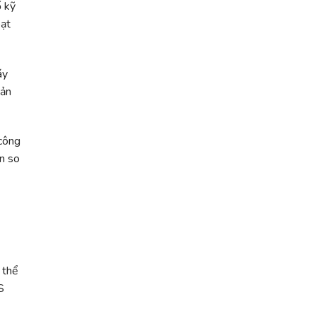
ố kỹ
oạt
áy
sản
 công
n so
 thể
S