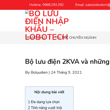
Chuyển
Hotline: 0968.293.392
Email: saleslobotech
đến
phần
nội
dung
TRANG CHỦ
TIN TỨC CHUYÊN NGÀNH
/
Bộ lưu điện 2KVA và những
By Boluudien | 24 Tháng 9, 2021
Nội dung bài viết
1
Đa dạng lựa chọn
2
Tính năng vượt trội