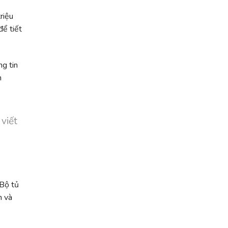
riệu
để tiết
g tin
n
 viết
 Bộ tủ
h và