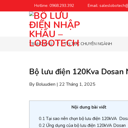
Chuyển
Hotline: 0968.293.392
Email: saleslobotech
đến
phần
nội
dung
TRANG CHỦ
TIN TỨC CHUYÊN NGÀNH
/
Bộ lưu điện 120Kva Dosan
By Boluudien | 22 Tháng 1, 2025
Nội dung bài viết
0.1
Tại sao nên chọn bộ lưu điện 120kVA Dos
0.2
Ứng dụng của bộ lưu điện 120kVA Dosan