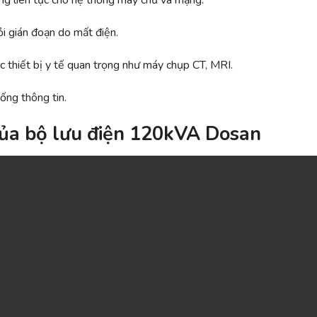
ng liên tục cho hệ thống máy chủ và mạng.
i gián đoạn do mất điện.
c thiết bị y tế quan trọng như máy chụp CT, MRI.
hống thông tin.
của bộ lưu điện 120kVA Dosan