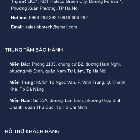
Trụ sở:
LK14, KĐT Hateco Green City, Đường Foresa 4,
Phường Xuân Phương, TP Hà Nội
Hotline:
0968.293.392 / 0918.606.282
Email:
saleslobotech@gmail.com
TRUNG TÂM BẢO HÀNH
Miền Bắc:
Phòng 1103, chung cư B2, đường Hàm Nghi,
phường Mỹ Đình, quận Nam Từ Liêm, Tp Hà Nội
Miền Trung:
K5/54 Tô Ngọc Vân, P. Vĩnh Trung, Q. Thanh
Khê, Tp Đà Nẵng
Miền Nam:
Số 11A, đường Tam Bình, phường Hiệp Bình
Chánh, quận Thủ Đức, Tp Hồ Chí Minh
HỖ TRỢ KHÁCH HÀNG