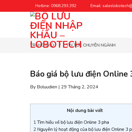
Chuyển
Hotline: 0968.293.392
Email: saleslobotech
đến
phần
nội
dung
TRANG CHỦ
TIN TỨC CHUYÊN NGÀNH
/
Báo giá bộ lưu điện Online
By Boluudien | 29 Tháng 2, 2024
Nội dung bài viết
1
Tìm hiểu về bộ lưu điện Online 3 pha
2
Nguyên lý hoạt động của bộ lưu điện Online 3 