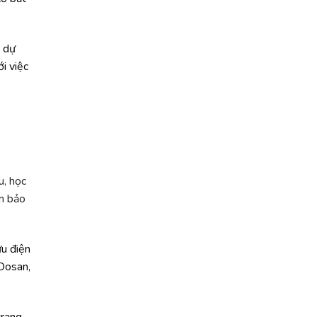
n dự
i việc
u, học
ảm bảo
u điện
 Dosan,
trạng