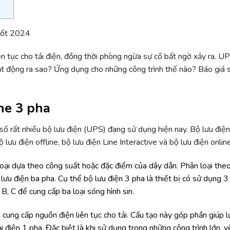
ên tục cho tải điện, đồng thời phòng ngừa sự cố bất ngờ xảy ra. U
ạt động ra sao? Ứng dụng cho những công trình thế nào? Báo giá 
ne 3 pha
 số rất nhiều bộ lưu điện (UPS) đang sử dụng hiện nay. Bộ lưu điệ
lưu điện offline, bộ lưu điện Line Interactive và bộ lưu điện onlin
 loại dựa theo công suất hoặc đặc điểm của dây dẫn. Phân loại the
lưu điện ba pha. Cụ thể bộ lưu điện 3 pha là thiết bị có sử dụng 3
 B, C để cung cấp ba loại sóng hình sin.
cung cấp nguồn điện liên tục cho tải. Cấu tạo này góp phần giúp l
i điện 1 pha. Đặc biệt là khi sử dụng trong những công trình lớn, y