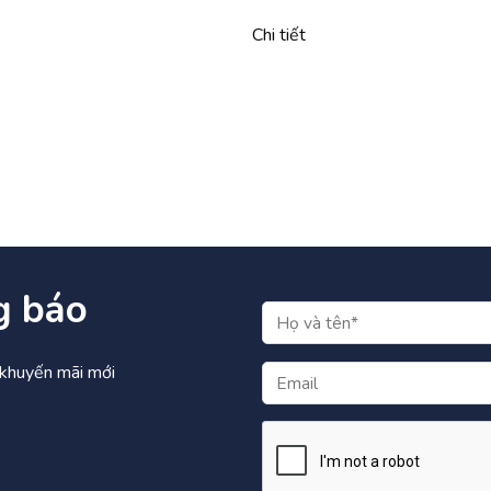
Chi tiết
g báo
à khuyến mãi mới