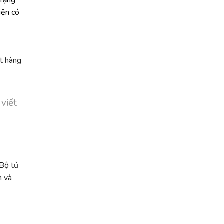
iện có
ặt hàng
 viết
 Bộ tủ
h và