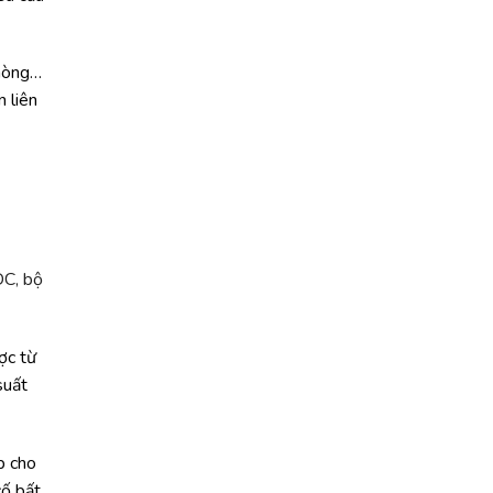
phòng…
 liên
DC, bộ
ợc từ
suất
p cho
cố bất