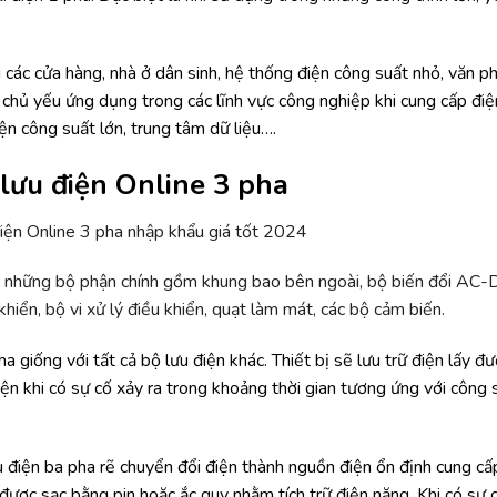
các cửa hàng, nhà ở dân sinh, hệ thống điện công suất nhỏ, văn 
 chủ yếu ứng dụng trong các lĩnh vực công nghiệp khi cung cấp điện
n công suất lớn, trung tâm dữ liệu….
lưu điện Online 3 pha
 những bộ phận chính gồm khung bao bên ngoài, bộ biến đổi AC-
hiển, bộ vi xử lý điều khiển, quạt làm mát, các bộ cảm biến.
giống với tất cả bộ lưu điện khác. Thiết bị sẽ lưu trữ điện lấy đư
iện khi có sự cố xảy ra trong khoảng thời gian tương ứng với công 
u điện ba pha rẽ chuyển đổi điện thành nguồn điện ổn định cung cấ
 được sạc bằng pin hoặc ắc quy nhằm tích trữ điện năng. Khi có sự 